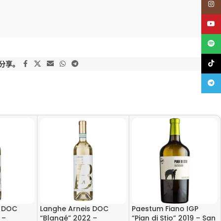
Insta
YouT
Spoti
TikTo
分享。
Teleg
s DOC
Langhe Arneis DOC
Paestum Fiano IGP
 –
“Blangé” 2022 –
“Pian di Stio” 2019 – San