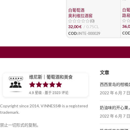
Cantine Olivella
白
白葡萄酒
路易
奥利维拉酒窖
(0)
36,
32,00
€
0.75CL
COD
COD:
INTE-000029
文章
维尼斯｜葡萄酒和美食
西西里岛的柑橘
4.9
星级 - 基于
2323
评论
2022 年 6 月 7 
Copyright since 2014, VINNESS® is a registered
奶油味的开心果
trademark.
2022 年 6 月 7 
禁止一切形式的复制。