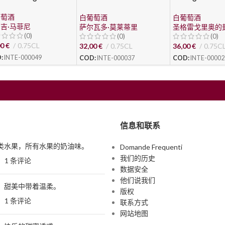
Molettieri
Ceretto
葡萄酒
白葡萄酒
白葡萄酒
吉·马菲尼
萨尔瓦多·莫莱蒂里
圣格雷戈里奥的
(0)
(0)
(0)
00
€
0.75CL
32,00
€
0.75CL
36,00
€
0.75C
:
INTE-000049
COD:
INTE-000037
COD:
INTE-00002
信息和联系
类水果，所有水果的奶油味。
Domande Frequenti
我们的历史
日
1 条评论
数据安全
他们说我们
，甜美中带着温柔。
版权
日
1 条评论
联系方式
网站地图