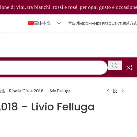
di vini, tra bianchi, rossi e rosé, per ogni gusto e occasione 🍷✨
简体中文
营业时间
DOMANDE FREQUENTI
联系方式
Italiano
English (UK)
Français
Deutsch
萄酒
|
Ribolla Gialla 2018 – Livio Felluga
2018 – Livio Felluga