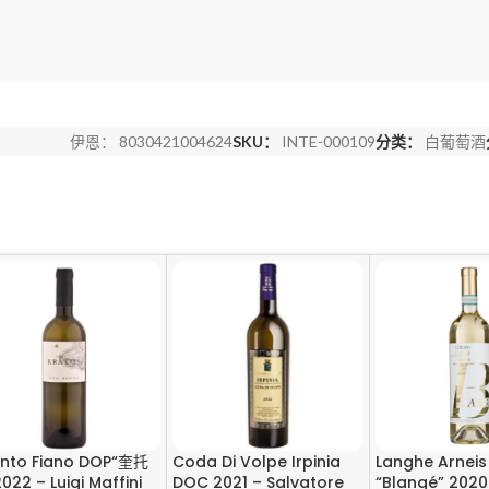
伊恩：
8030421004624
SKU：
INTE-000109
分类：
白葡萄酒
ento Fiano DOP“奎托
Coda Di Volpe Irpinia
Langhe Arnei
022 – Luigi Maffini
DOC 2021 – Salvatore
“Blangé” 2020