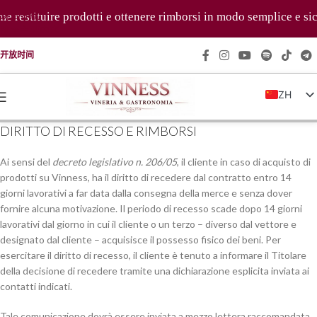
跳至导航
restituire prodotti e ottenere rimborsi in modo semplice e sicu
跳至主要内容
开放时间
ZH
IT
DIRITTO DI RECESSO E RIMBORSI
EN
Ai sensi del
decreto legislativo n. 206/05
, il cliente in caso di acquisto di
FR
prodotti su Vinness, ha il diritto di recedere dal contratto entro 14
DE
giorni lavorativi a far data dalla consegna della merce e senza dover
fornire alcuna motivazione. Il periodo di recesso scade dopo 14 giorni
lavorativi dal giorno in cui il cliente o un terzo – diverso dal vettore e
designato dal cliente – acquisisce il possesso fisico dei beni. Per
esercitare il diritto di recesso, il cliente è tenuto a informare il Titolare
della decisione di recedere tramite una dichiarazione esplicita inviata ai
contatti indicati.
Tale comunicazione dovrà essere inviata a mezzo lettera raccomandata