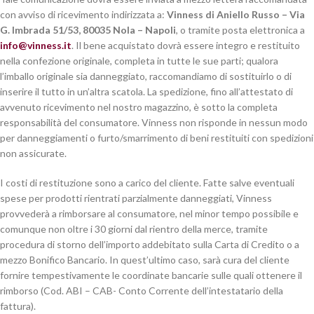
con avviso di ricevimento indirizzata a:
Vinness di Aniello Russo – Via
G. Imbrada 51/53, 80035 Nola – Napoli
, o tramite posta elettronica a
info@vinness.it
. Il bene acquistato dovrà essere integro e restituito
nella confezione originale, completa in tutte le sue parti; qualora
l’imballo originale sia danneggiato, raccomandiamo di sostituirlo o di
inserire il tutto in un’altra scatola. La spedizione, fino all’attestato di
avvenuto ricevimento nel nostro magazzino, è sotto la completa
responsabilità del consumatore. Vinness non risponde in nessun modo
per danneggiamenti o furto/smarrimento di beni restituiti con spedizioni
non assicurate.
I costi di restituzione sono a carico del cliente. Fatte salve eventuali
spese per prodotti rientrati parzialmente danneggiati, Vinness
provvederà a rimborsare al consumatore, nel minor tempo possibile e
comunque non oltre i 30 giorni dal rientro della merce, tramite
procedura di storno dell’importo addebitato sulla Carta di Credito o a
mezzo Bonifico Bancario. In quest’ultimo caso, sarà cura del cliente
fornire tempestivamente le coordinate bancarie sulle quali ottenere il
rimborso (Cod. ABI – CAB- Conto Corrente dell’intestatario della
fattura).