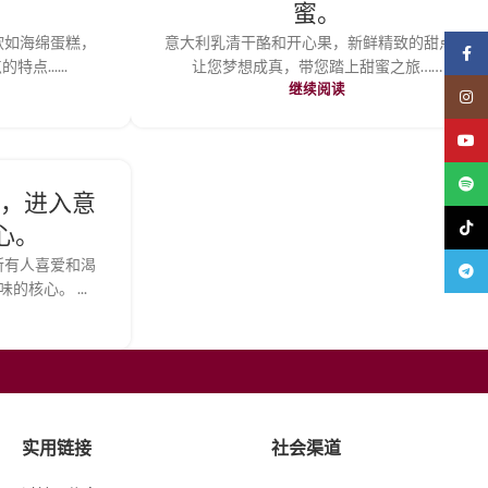
。
蜜。
软如海绵蛋糕，
意大利乳清干酪和开心果，新鲜精致的甜点，
Face
......
让您梦想成真，带您踏上甜蜜之旅……
继续阅读
Insta
YouT
Spoti
di，进入意
TikTo
心。
款深受所有人喜爱和渴
Teleg
核心。 ...
实用链接
社会渠道