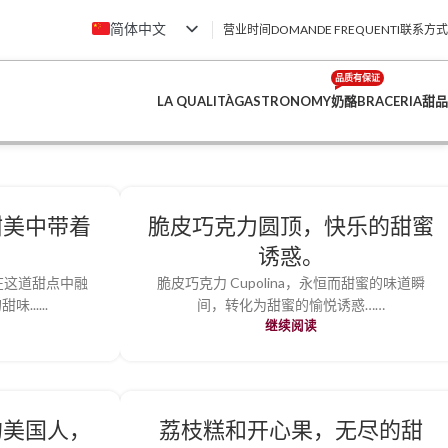
简体中文
营业时间
DOMANDE FREQUENTI
联系方式
Italiano
品质有保证
English (UK)
LA QUALITÀ
GASTRONOMY
奶酪
BRACERIA
甜品
Français
Deutsch
甜美中带着
脆皮巧克力圆顶，快乐的甜蜜
诱惑。
在这道甜点中融
脆皮巧克力 Cupolina，永恒而甜蜜的味道瞬
.....
间，转化为甜蜜的愉悦诱惑……
继续阅读
的美国人，
荔枝糕和开心果，无尽的甜