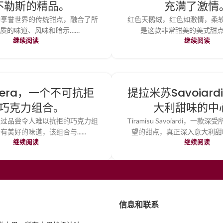
不勒斯的精品。
充满了激情
a，一种享誉世界的传统甜点，融合了所
红色天鹅绒，红色如激情，柔
质的味道、风味和暗示……
是这款非常甜美的美式甜点的特点
继续阅读
继续阅读
 Nera，一个不可抗拒
提拉米苏Savoiar
巧克力组合。
大利甜味的中
ra，通过品尝令人难以抗拒的巧克力组
Tiramisu Savoiardi，一
美好的味道，该组合与......
望的甜点，真正深入意大利甜味的
继续阅读
继续阅读
信息和联系