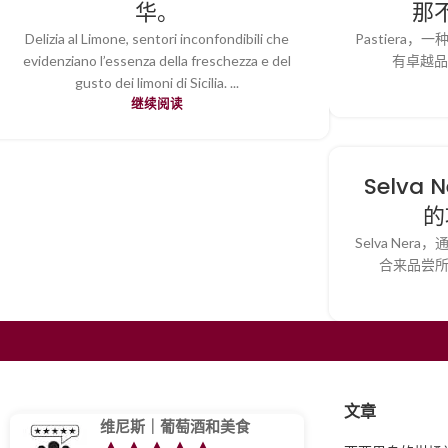
华。
那
Delizia al Limone, sentori inconfondibili che
Pastier
evidenziano l’essenza della freschezza e del
有卓越品
gusto dei limoni di Sicilia. ...
继续阅读
Selva
的
Selva Ne
合来品尝所有
文章
维尼斯｜葡萄酒和美食