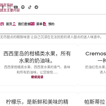
跳至导航
跳至主要内容
首页
我们是谁
菜单
预约
无尽甜点的精致味道 让自己沉浸在无法抗拒的诱人甜点的迷人味道中。
西西里岛的柑橘类水果，所有
Cremoso
水果的奶油味。
一
西西里柑橘类水果、西西里水果的香气、香味
奶油红色水果
和所有奶油味，让您愉悦……
诱人
继续阅读
柠檬乐，是新鲜和美味的精
帕斯蒂拉（