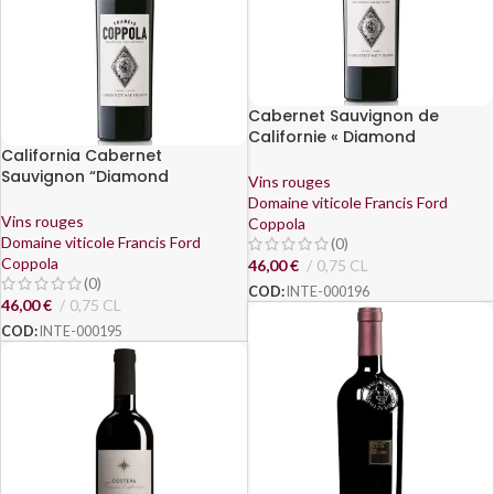
Cabernet Sauvignon de
Californie « Diamond
California Cabernet
Collection Ivory Label » 2019 –
Sauvignon “Diamond
Francis Ford Coppola Winery
Vins rouges
Collection Ivory Label” 2017 –
Domaine viticole Francis Ford
Francis Ford Coppola Winery
Vins rouges
Coppola
Domaine viticole Francis Ford
(0)
Coppola
46,00
€
0,75 CL
(0)
COD:
INTE-000196
46,00
€
0,75 CL
COD:
INTE-000195