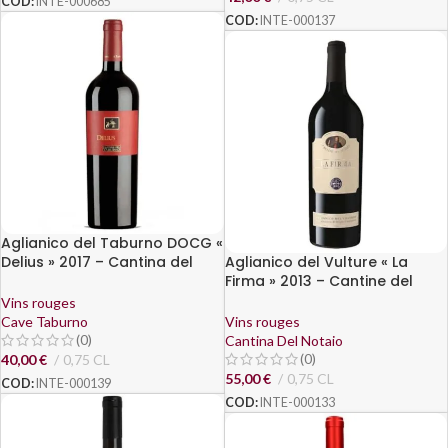
COD:
INTE-000685
COD:
INTE-000137
Aglianico del Taburno DOCG «
Delius » 2017 – Cantina del
Aglianico del Vulture « La
Taburno
Firma » 2013 – Cantine del
Notaio
Vins rouges
Cave Taburno
Vins rouges
(0)
Cantina Del Notaio
(0)
40,00
€
0,75 CL
55,00
€
0,75 CL
COD:
INTE-000139
COD:
INTE-000133