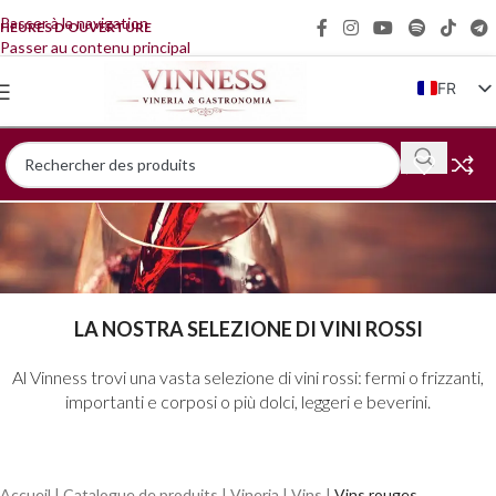
Passer à la navigation
HEURES D'OUVERTURE
Passer au contenu principal
FR
IT
EN
DE
ZH
LA NOSTRA SELEZIONE DI VINI ROSSI
Al Vinness trovi una vasta selezione di vini rossi: fermi o frizzanti,
importanti e corposi o più dolci, leggeri e beverini.
Accueil
|
Catalogue de produits
|
Vineria
|
Vins
|
Vins rouges