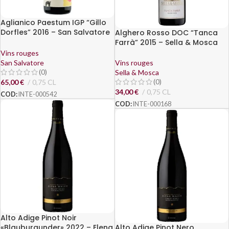
Aglianico Paestum IGP “Gillo
Dorfles” 2016 – San Salvatore
Alghero Rosso DOC “Tanca
1988
Farrà” 2015 – Sella & Mosca
Vins rouges
San Salvatore
Vins rouges
(0)
Sella & Mosca
(0)
65,00
€
0,75 CL
34,00
€
0,75 CL
COD:
INTE-000542
COD:
INTE-000168
Alto Adige Pinot Noir
«Blauburgunder» 2022 – Elena
Alto Adige Pinot Nero