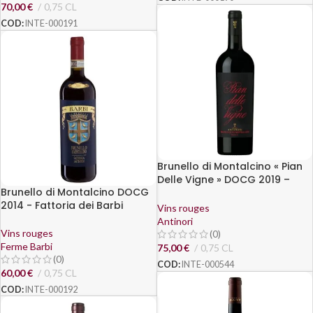
70,00
€
0,75 CL
COD:
INTE-000191
Brunello di Montalcino « Pian
Delle Vigne » DOCG 2019 –
Brunello di Montalcino DOCG
Antinori
2014 - Fattoria dei Barbi
Vins rouges
Antinori
Vins rouges
(0)
Ferme Barbi
75,00
€
0,75 CL
(0)
COD:
INTE-000544
60,00
€
0,75 CL
COD:
INTE-000192