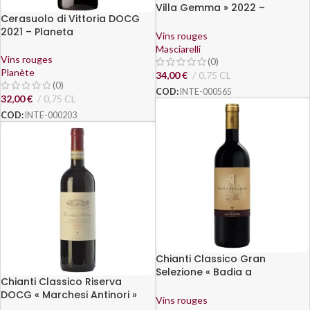
Villa Gemma » 2022 –
Cerasuolo di Vittoria DOCG
Masciarelli
2021 – Planeta
Vins rouges
Masciarelli
Vins rouges
(0)
Planète
34,00
€
0,75 CL
(0)
COD:
INTE-000565
32,00
€
0,75 CL
COD:
INTE-000203
Chianti Classico Gran
Selezione « Badia a
Chianti Classico Riserva
Passignano » 2023 – Antinori
DOCG « Marchesi Antinori »
Vins rouges
2021 – Antinori