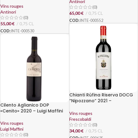
Antinori
Vins rouges
(0)
Antinori
65,00
€
0,75 CL
(0)
COD:
INTE-000552
55,00
€
0,75 CL
COD:
INTE-000530
Chianti Rùfina Riserva DOCG
“Nipozzano” 2021 –
Cilento Aglianico DOP
Frescobaldi
«Cenito» 2020 – Luigi Maffini
Vins rouges
Frescobaldi
Vins rouges
(0)
Luigi Maffini
34,00
€
0,75 CL
(0)