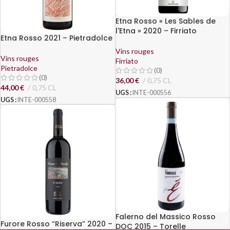
Etna Rosso « Les Sables de
l'Etna » 2020 – Firriato
Etna Rosso 2021 – Pietradolce
Vins rouges
Vins rouges
Firriato
Pietradolce
(0)
(0)
36,00
€
0,75 CL
44,00
€
0,75 CL
UGS :
INTE-000556
UGS :
INTE-000558
Falerno del Massico Rosso
Furore Rosso “Riserva” 2020 –
DOC 2015 – Torelle