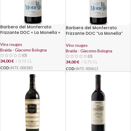
Barbera del Monferrato
Barbera del Monferrato
Frizzante DOC « La Monella »
Frizzante DOC “La Monella”
2022 – Braida di Giacomo
2023 – Braida di Giacomo
Bologne
Bologna
Vins rouges
Vins rouges
Braida - Giacomo Bologna
Braida - Giacomo Bologna
(0)
(0)
34,00
€
0,75 CL
34,00
€
0,75 CL
COD:
INTE-000183
COD:
INTE-000613