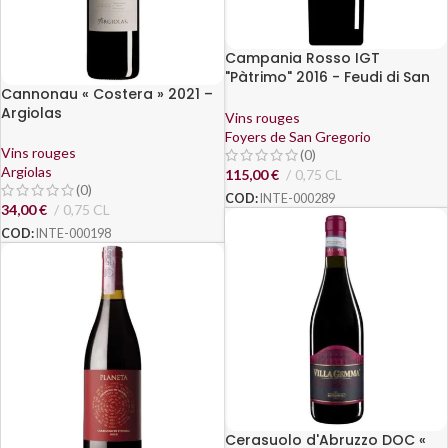
Campania Rosso IGT
"Pàtrimo" 2016 - Feudi di San
Cannonau « Costera » 2021 –
Gregorio
Argiolas
Vins rouges
Foyers de San Gregorio
Vins rouges
(0)
Argiolas
115,00
€
0,75 CL
(0)
COD:
INTE-000289
34,00
€
0,75 CL
COD:
INTE-000198
Cerasuolo d'Abruzzo DOC «