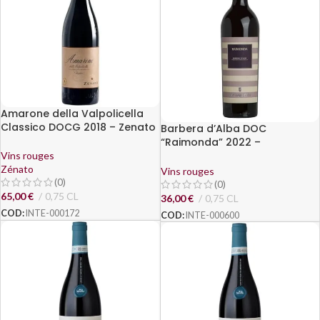
Amarone della Valpolicella
Classico DOCG 2018 – Zenato
Barbera d’Alba DOC
“Raimonda” 2022 –
Fontanafredda
Vins rouges
Zénato
Vins rouges
(0)
(0)
65,00
€
0,75 CL
36,00
€
0,75 CL
COD:
INTE-000172
COD:
INTE-000600