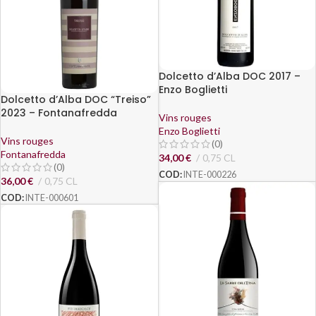
Dolcetto d’Alba DOC 2017 –
Enzo Boglietti
Dolcetto d’Alba DOC “Treiso”
2023 – Fontanafredda
Vins rouges
Enzo Boglietti
Vins rouges
(0)
Fontanafredda
34,00
€
0,75 CL
(0)
COD:
INTE-000226
36,00
€
0,75 CL
COD:
INTE-000601