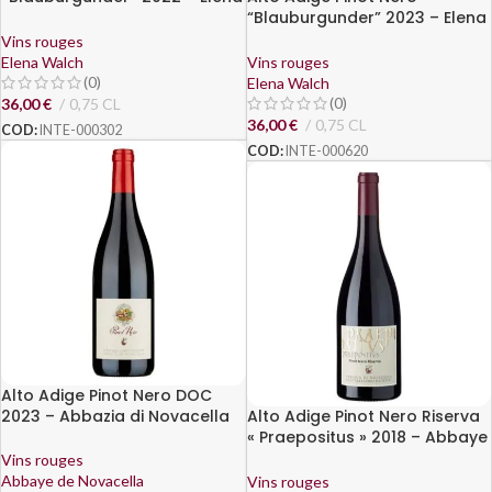
Walch
“Blauburgunder” 2023 – Elena
Walch
Vins rouges
Elena Walch
Vins rouges
(0)
Elena Walch
(0)
36,00
€
0,75 CL
36,00
€
0,75 CL
COD:
INTE-000302
COD:
INTE-000620
Alto Adige Pinot Nero DOC
2023 – Abbazia di Novacella
Alto Adige Pinot Nero Riserva
« Praepositus » 2018 – Abbaye
de Novacella
Vins rouges
Abbaye de Novacella
Vins rouges