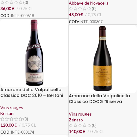
(0)
Abbaye de Novacella
36,00
€
0,75 CL
(0)
48,00
€
0,75 CL
COD:
INTE-000618
COD:
INTE-000307
Amarone della Valpolicella
Classico DOC 2010 – Bertani
Amarone della Valpolicella
Classico DOCG "Riserva
Sergio Zenato" 2012 - Zenato
Vins rouges
Bertani
Vins rouges
(0)
Zénato
120,00
€
0,75 CL
(0)
140,00
€
0,75 CL
COD:
INTE-000174