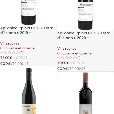
Aglianico Irpinia DOC « Terra
d'Eclano » 2019 –
Aglianico Irpinia DOC « Terra
Quintodécimo
d'Eclano » 2020 –
Quintodécimo
Vins rouges
Cinquième et dixième
Vins rouges
(0)
Cinquième et dixième
75,00
€
0,75 CL
(0)
70,00
€
0,75 CL
COD:
INTE-000147
COD:
INTE-000423