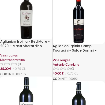
Aglianico Irpinia « RediMore »
2020 – Mastroberardino
Aglianico Irpinia Campi
Taurasini « Salae Domini »
2019 – Antonio Caggiano
Vins rouges
Mastroberardino
Vins rouges
(0)
Antonio Caggiano
35,00
€
0,75 CL
(0)
40,00
€
0,75 CL
COD:
INTE-000159
COD:
INTE-000151