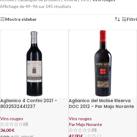
Affichage de 49–96 sur 145 résultats
Mostra sidebar
Filtri
Aglianico 4 Confini 2021 –
Aglianico del Molise Riserva
8032532441237
DOC 2012 – Par Majo Norante
Vins rouges
Vins rouges
(0)
Par Majo Norante
(0)
36,00
€
42,00
€
0,75 CL