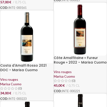
COD:
INTE-000625
57,00
€
0,75 CL
COD:
INTE-000161
Côte Amalfitaine « Fureur
Rouge » 2022 – Marisa Cuomo
Costa d'Amalfi Rosso 2021
DOC – Marisa Cuomo
Vins rouges
Marisa Cuomo
Vins rouges
(0)
Marisa Cuomo
45,00
€
0,75 CL
(0)
COD:
INTE-000221
34,00
€
0,75 CL
COD:
INTE-000223