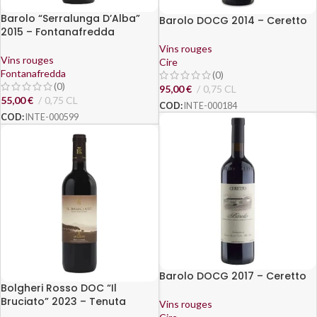
Barolo “Serralunga D’Alba”
Barolo DOCG 2014 – Ceretto
2015 – Fontanafredda
Vins rouges
Vins rouges
Cire
Fontanafredda
(0)
(0)
95,00
€
0,75 CL
55,00
€
0,75 CL
COD:
INTE-000184
COD:
INTE-000599
Barolo DOCG 2017 – Ceretto
Bolgheri Rosso DOC “Il
Bruciato” 2023 – Tenuta
Vins rouges
Guado al Tasso, Antinori