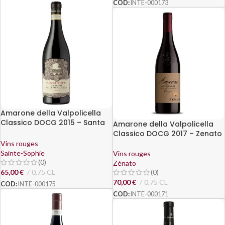
COD:
INTE-000173
Amarone della Valpolicella
Classico DOCG 2015 – Santa
Amarone della Valpolicella
Sofia
Classico DOCG 2017 – Zenato
Vins rouges
Sainte-Sophie
Vins rouges
(0)
Zénato
65,00
€
0,75 CL
(0)
70,00
€
0,75 CL
COD:
INTE-000175
COD:
INTE-000171