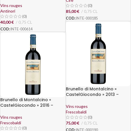
Cire
Vins rouges
(0)
Antinori
85,00
€
0,75 CL
(0)
COD:
INTE-000185
40,00
€
0,75 CL
COD:
INTE-000614
Brunello di Montalcino «
CastelGiocondo » 2013 –
Brunello di Montalcino «
Frescobaldi
CastelGiocondo » 2016 –
Vins rouges
Frescobaldi
Frescobaldi
Vins rouges
(0)
Frescobaldi
75,00
€
0,75 CL
(0)
COD:
INTE-000190