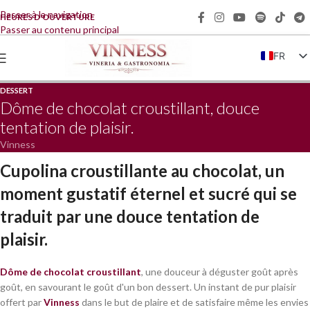
Passer à la navigation
HEURES D'OUVERTURE
Passer au contenu principal
FR
IT
DESSERT
EN
Dôme de chocolat croustillant, douce
tentation de plaisir.
DE
Vinness
ZH
Cupolina croustillante au chocolat, un
moment gustatif éternel et sucré qui se
traduit par une douce tentation de
plaisir.
Dôme de chocolat croustillant
, une douceur à déguster goût après
goût, en savourant le goût d'un bon dessert. Un instant de pur plaisir
offert par
Vinness
dans le but de plaire et de satisfaire même les envies