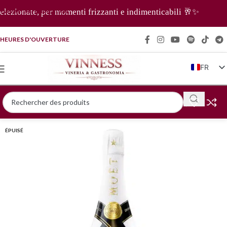
Passer à la navigation
ezionate, per momenti frizzanti e indimenticabili 🥂✨
Passer au contenu principal
HEURES D'OUVERTURE
FR
IT
EN
DE
ÉPUISÉ
ZH