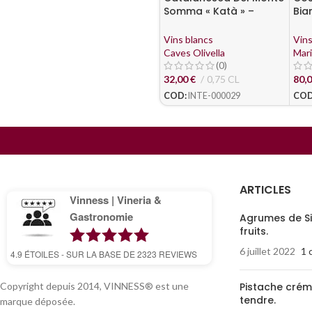
Somma « Katà » –
Bia
Cantine Olivella
201
Vins blancs
Vins
Caves Olivella
Mar
(0)
32,00
€
0,75 CL
80,
COD:
INTE-000029
COD
ARTICLES
Vinness | Vineria &
Gastronomie
Agrumes de Sic
fruits.
6 juillet 2022
1 
4.9
ÉTOILES - SUR LA BASE DE
2323
REVIEWS
Copyright depuis 2014, VINNESS® est une
Pistache crém
tendre.
marque déposée.