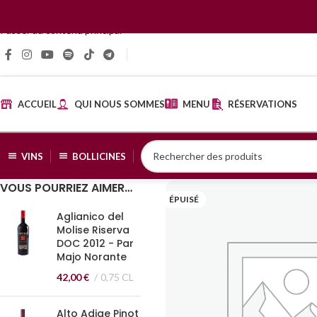
Passer à la navigation
Passer au contenu principal
ACCUEIL
QUI NOUS SOMMES
MENU
RÉSERVATIONS
VINS
BOLLICINES
VOUS POURRIEZ AIMER…
ÉPUISÉ
Aglianico del
Molise Riserva
DOC 2012 - Par
Majo Norante
42,00
€
0,75 CL
Alto Adige Pinot