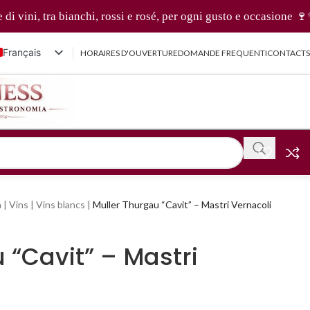
ini, tra bianchi, rossi e rosé, per ogni gusto e occasione 🍷✨
Français
HORAIRES D'OUVERTURE
DOMANDE FREQUENTI
CONTACTS
Italiano
English (UK)
Deutsch
简体中文
a
|
Vins
|
Vins blancs
|
Muller Thurgau “Cavit” – Mastri Vernacoli
 “Cavit” – Mastri