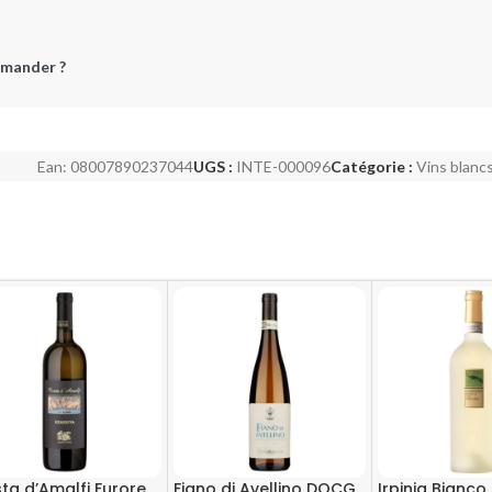
mander ?
Ean:
08007890237044
UGS :
INTE-000096
Catégorie :
Vins blanc
ta d’Amalfi Furore
Fiano di Avellino DOCG
Irpinia Bianco