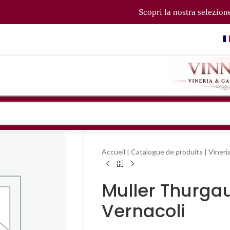
Scopri la nostra selezione di v
Accueil
|
Catalogue de produits
|
Vineri
Muller Thurgau
Vernacoli