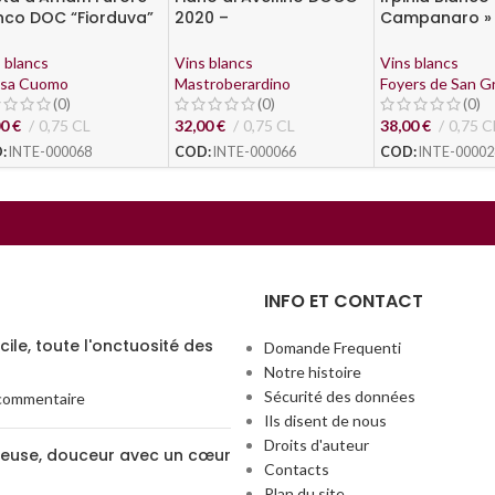
nco DOC “Fiorduva”
2020 –
Campanaro » 
8 – Marisa Cuomo
Mastroberardino
Feudi di San G
 blancs
Vins blancs
Vins blancs
isa Cuomo
Mastroberardino
Foyers de San G
(0)
(0)
(0)
00
€
0,75 CL
32,00
€
0,75 CL
38,00
€
0,75 C
:
INTE-000068
COD:
INTE-000066
COD:
INTE-00002
INFO ET CONTACT
ile, toute l'onctuosité des
Domande Frequenti
Notre histoire
Sécurité des données
commentaire
Ils disent de nous
Droits d'auteur
euse, douceur avec un cœur
Contacts
Plan du site