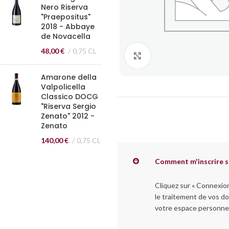
Nero Riserva
"Praepositus"
2018 - Abbaye
de Novacella
48,00
€
0,75 CL
Cliquez pour agrandir
Amarone della
Valpolicella
Classico DOCG
"Riserva Sergio
Zenato" 2012 -
Zenato
140,00
€
0,75 CL
Comment m'inscrire s
Cliquez sur « Connexio
le traitement de vos do
votre espace personnel