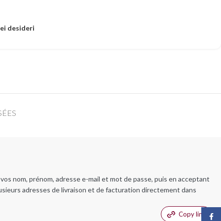
dei desideri
SÉES
t vos nom, prénom, adresse e-mail et mot de passe, puis en acceptant
usieurs adresses de livraison et de facturation directement dans
Copy link
Face