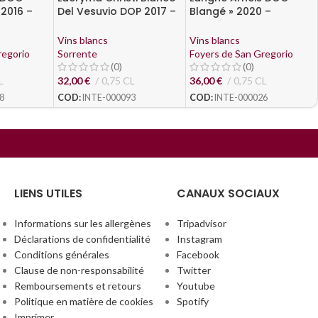
2016 –
Del Vesuvio DOP 2017 –
Blangé » 2020 –
regorio
Sorrentin
Ceretto
Vins blancs
Vins blancs
regorio
Sorrente
Foyers de San Gregorio
(0)
(0)
L
32,00
€
0,75 CL
36,00
€
0,75 CL
8
COD:
INTE-000093
COD:
INTE-000026
LIENS UTILES
CANAUX SOCIAUX
Informations sur les allergènes
Tripadvisor
Déclarations de confidentialité
Instagram
Conditions générales
Facebook
Clause de non-responsabilité
Twitter
Remboursements et retours
Youtube
Politique en matière de cookies
Spotify
Imprimer