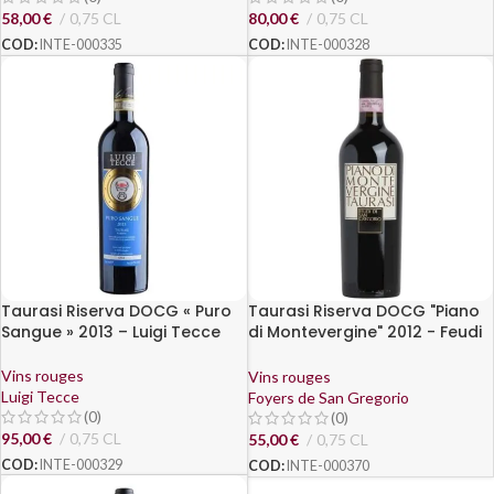
58,00
€
0,75 CL
80,00
€
0,75 CL
COD:
INTE-000335
COD:
INTE-000328
Taurasi Riserva DOCG « Puro
Taurasi Riserva DOCG "Piano
Sangue » 2013 – Luigi Tecce
di Montevergine" 2012 - Feudi
di San Gregorio
Vins rouges
Vins rouges
Luigi Tecce
Foyers de San Gregorio
(0)
(0)
95,00
€
0,75 CL
55,00
€
0,75 CL
COD:
INTE-000329
COD:
INTE-000370