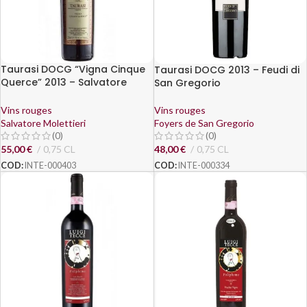
Taurasi DOCG “Vigna Cinque
Taurasi DOCG 2013 – Feudi di
Querce” 2013 – Salvatore
San Gregorio
Molettieri
Vins rouges
Vins rouges
Salvatore Molettieri
Foyers de San Gregorio
(0)
(0)
55,00
€
0,75 CL
48,00
€
0,75 CL
COD:
INTE-000403
COD:
INTE-000334