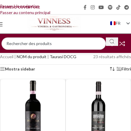
Passer à la navigation
HEURES D'OUVERTURE
Passer au contenu principal
FR
IT
EN
DE
Accueil
|
NOM du produit
|
Taurasi DOCG
23 résultats affichés
ZH
Mostra sidebar
Filtri