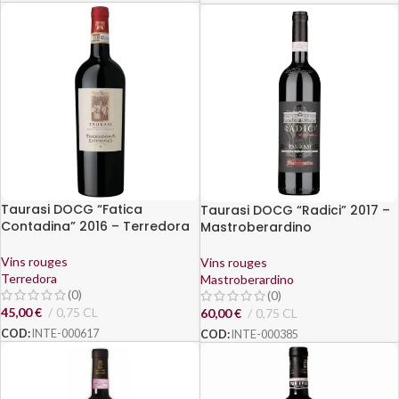
Taurasi DOCG “Fatica
Taurasi DOCG “Radici” 2017 –
Contadina” 2016 – Terredora
Mastroberardino
Vins rouges
Vins rouges
Terredora
Mastroberardino
(0)
(0)
45,00
€
0,75 CL
60,00
€
0,75 CL
COD:
INTE-000617
COD:
INTE-000385