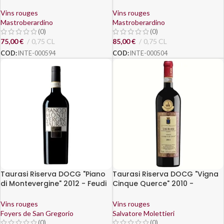
Vins rouges
Vins rouges
Mastroberardino
Mastroberardino
(0)
(0)
75,00
€
0,75 CL
85,00
€
0,75 CL
COD:
INTE-000594
COD:
INTE-000504
Taurasi Riserva DOCG "Piano
Taurasi Riserva DOCG "Vigna
di Montevergine" 2012 - Feudi
Cinque Querce" 2010 -
di San Gregorio
Salvatore Molettieri
Vins rouges
Vins rouges
Foyers de San Gregorio
Salvatore Molettieri
(0)
(0)