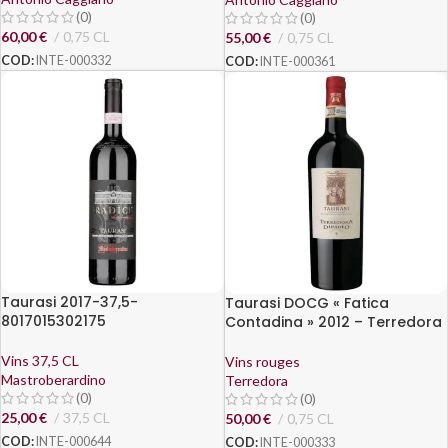
(0)
(0)
60,00
€
0,75 CL
55,00
€
0,75 CL
COD:
INTE-000332
COD:
INTE-000361
Taurasi 2017-37,5-
Taurasi DOCG « Fatica
8017015302175
Contadina » 2012 – Terredora
Vins 37,5 CL
Vins rouges
Mastroberardino
Terredora
(0)
(0)
25,00
€
37,5 CL
50,00
€
0,75 CL
COD:
INTE-000644
COD:
INTE-000333