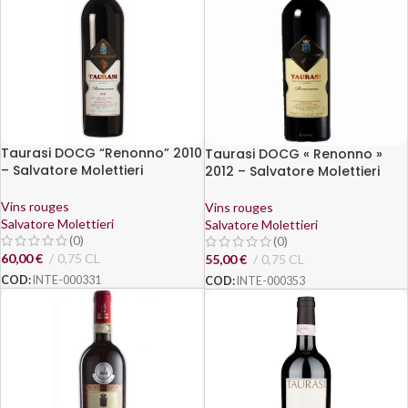
Taurasi DOCG “Renonno” 2010
Taurasi DOCG « Renonno »
– Salvatore Molettieri
2012 – Salvatore Molettieri
Vins rouges
Vins rouges
Salvatore Molettieri
Salvatore Molettieri
(0)
(0)
60,00
€
0,75 CL
55,00
€
0,75 CL
COD:
INTE-000331
COD:
INTE-000353