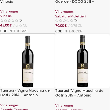
Vinosia
Querce » DOCG 2011 –
Salvatore Molettieri
Vins rouges
Vins rouges
Vinésie
Salvatore Molettieri
(0)
(0)
45,00
€
0,75 CL
70,00
€
0,75 CL
COD:
INTE-000323
COD:
INTE-000339
Taurasi « Vigna Macchia dei
Taurasi “Vigna Macchia dei
Goti » 2014 – Antonio
Goti” 2015 – Antonio
Caggiano
Caggiano
Vins rouges
Vins rouges
Antonio Caggiano
Antonio Caggiano