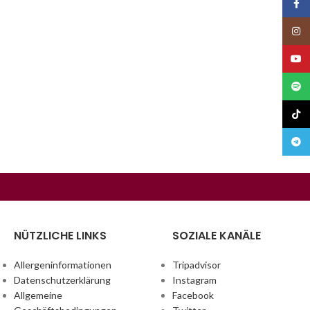
Face
Insta
YouT
Spoti
TikTo
Teleg
NÜTZLICHE LINKS
SOZIALE KANÄLE
Allergeninformationen
Tripadvisor
Datenschutzerklärung
Instagram
Allgemeine
Facebook