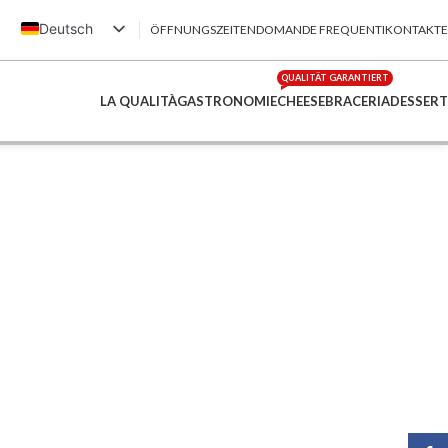
Deutsch
ÖFFNUNGSZEITEN
DOMANDE FREQUENTI
KONTAKTE
Italiano
QUALITÄT GARANTIERT
English (UK)
LA QUALITÀ
GASTRONOMIE
CHEESE
BRACERIA
DESSERT
Français
简体中文