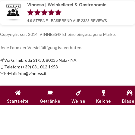
Vinness | Weinkellerei & Gastronomie
4.9
STERNE - BASIEREND AUF
2323
REVIEWS
Copyright seit 2014, VINNESS® ist eine eingetragene Marke.
Jede Form der Vervielfältigung ist verboten.
Via G. Imbroda 51/53, 80035 Nola - NA
Telefon: (+39) 081 012 1653
E-Mail:
info@vinness.it
ARTIKEL
INFOS & KONTAKT
Startseite
Getränke
Weine
Kelche
Blase
NÜTZLICHE LINKS
SOZIALE KANÄLE
VINNESS:
MWST.-NR. 07791121218
| REA NUMBER -
NA 917555