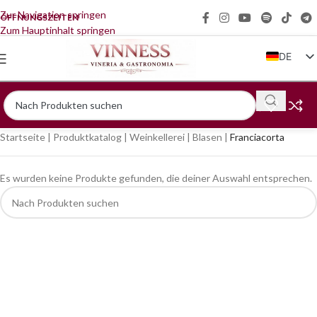
Zur Navigation springen
ÖFFNUNGSZEITEN
Zum Hauptinhalt springen
DE
IT
EN
FR
Startseite
|
Produktkatalog
|
Weinkellerei
|
Blasen
|
Franciacorta
ZH
Es wurden keine Produkte gefunden, die deiner Auswahl entsprechen.