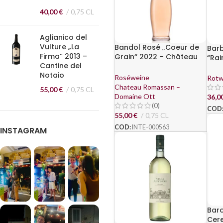
40,00
€
0,75 CL
Aglianico del
Vulture „La
Bandol Rosé „Coeur de
Bar
Firma“ 2013 –
Grain“ 2022 – Château
“Ra
Cantine del
Romassan – Domaines
Fon
Notaio
Roséweine
Rotw
Chateau Romassan –
55,00
€
0,75 CL
Domaine Ott
36,0
(0)
COD
55,00
€
0,75 CL
COD:
INTE-000563
INSTAGRAM
Bar
Cer