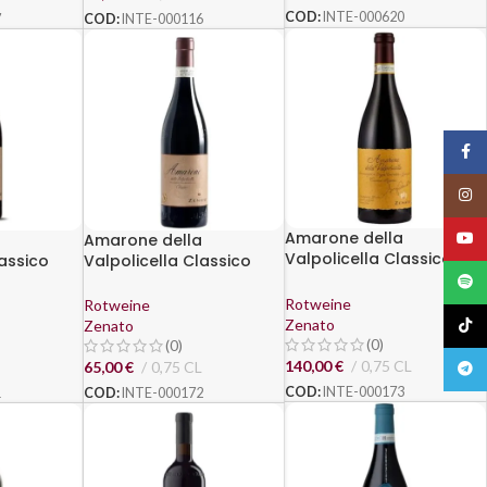
COD:
INTE-000620
7
COD:
INTE-000116
Face
Insta
Amarone della
YouT
Amarone della
Valpolicella Classico
lassico
Valpolicella Classico
DOCG "Riserva Sergio
enato
DOCG 2018 – Zenato
Spoti
Zenato" 2012 - Zenato
Rotweine
Rotweine
Zenato
TikTo
Zenato
(0)
(0)
140,00
€
0,75 CL
65,00
€
0,75 CL
Teleg
COD:
INTE-000173
1
COD:
INTE-000172