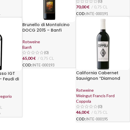
(0)
70,00
€
0,75 CL
COD:
INTE-000191
4
Brunello di Montalcino
DOCG 2015 – Banfi
Rotweine
Banfi
(0)
65,00
€
0,75 CL
COD:
INTE-000193
California Cabernet
sso IGT
Sauvignon “Diamond
- Feudi di
Collection Ivory Label”
2017 – Francis Ford
Rotweine
Coppola Winery
Weingut Francis Ford
regorio
Coppola
(0)
CL
46,00
€
0,75 CL
9
COD:
INTE-000195