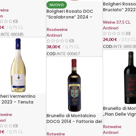
Bolgheri Rosso
NUOVO
Bruciato“ 2022
eine
Bolgheri Rosato DOC
– Tenuta Guad
hs
“Scalabrone” 2024 –
Tasso, Antinori
(0)
Weine 37,5 CL
Tenuta Guado al Tasso,
0
€
0,75 CL
Antinori
Antinori
Roséweine
(0)
:
INTE-000185
Antinori
24,00
€
37,5 CL
(0)
38,00
€
0,75 CL
COD:
INTE-00053
COD:
INTE-000657
heri Vermentino
 2023 – Tenuta
o al Tasso, Antinori
Brunello di Mo
„Pian Delle Vi
weine
Brunello di Montalcino
2019 – Antinori
ori
DOCG 2014 - Fattoria dei
(0)
Rotweine
Barbi
0
€
0,75 CL
Antinori
Rotweine