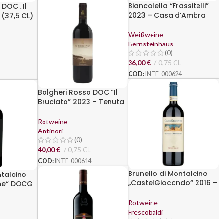
Biancolella “Frassitelli”
 DOC „Il
2023 – Casa d’Ambra
 (37,5 CL)
o al
Weißweine
Bernsteinhaus
(0)
36,00
€
0,75 CL
COD:
INTE-000624
8
Bolgheri Rosso DOC “Il
Bruciato” 2023 – Tenuta
Guado al Tasso, Antinori
Rotweine
Antinori
(0)
40,00
€
0,75 CL
COD:
INTE-000614
Brunello di Montalcino
ntalcino
„CastelGiocondo“ 2016 –
gne“ DOCG
Frescobaldi
Rotweine
Frescobaldi