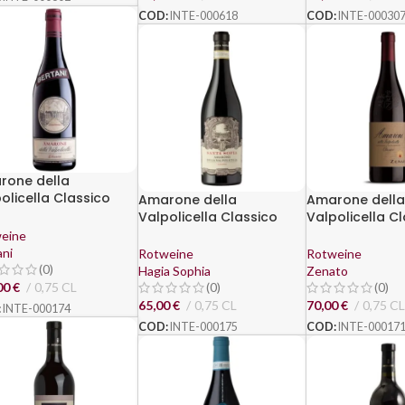
COD:
INTE-000618
COD:
INTE-00030
rone della
olicella Classico
Amarone della
Amarone della
2010 - Bertani
Valpolicella Classico
Valpolicella C
DOCG 2015 – Santa Sofia
DOCG 2017 – Z
eine
ani
Rotweine
Rotweine
(0)
Hagia Sophia
Zenato
00
€
0,75 CL
(0)
(0)
65,00
€
0,75 CL
70,00
€
0,75 CL
:
INTE-000174
COD:
INTE-000175
COD:
INTE-00017