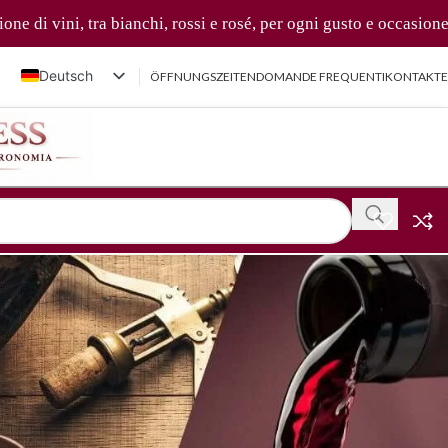
 bianchi, rossi e rosé, per ogni gusto e occasione 🍷✨
Deutsch
ÖFFNUNGSZEITEN
DOMANDE FREQUENTI
KONTAKTE
Italiano
English (UK)
Français
简体中文