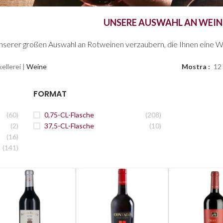
UNSERE AUSWAHL AN WEIN
unserer großen Auswahl an Rotweinen verzaubern, die Ihnen eine W
ellerei
|
Weine
Mostra
12
FORMAT
(60)
0,75-CL-Flasche
(208)
(2)
37,5-CL-Flasche
(10)
(16)
(141)