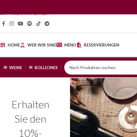
Zur Navigation springen
Zum Hauptinhalt springen
HOME
WER WIR SIND
MENÜ
RESERVIERUNGEN
WEINE
BOLLICINES
Erhalten
Sie den
10%-