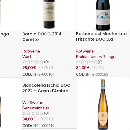
Barbera del Monferrato
unga
Barolo DOCG 2014 –
Frizzante DOC „La
Ceretto
Monella“ 2022 – Braida
a
di Giacomo Bologna
Rotweine
Rotweine
Wachs
Braida - James Bologna
(0)
(0)
95,00
€
0,75 CL
34,00
€
0,75 CL
COD:
INTE-000184
COD:
INTE-000183
9
Biancolella Ischia DOC
2022 – Casa d'Ambra
Weißweine
Bernsteinhaus
(0)
34,00
€
0,75 CL
COD:
INTE-000419