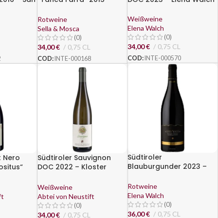
Sella & Mosca
Weißweine
Rotweine
Elena Walch
Sella & Mosca
(0)
(0)
34,00
€
0,75 CL
34,00
€
0,75 CL
COD:
INTE-000570
2
COD:
INTE-000168
Südtiroler
t Nero
Südtiroler Sauvignon
Blauburgunder 2023 –
ositus“
DOC 2022 – Kloster
Elena Walch
Neustift
Neustift
Rotweine
Weißweine
Elena Walch
ft
Abtei von Neustift
(0)
(0)
36,00
€
0,75 CL
34,00
€
0,75 CL