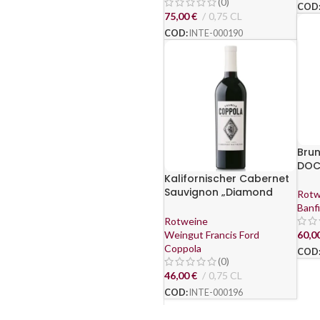
(0)
COD
75,00
€
0,75 CL
COD:
INTE-000190
Brun
DOCG
Kalifornischer Cabernet
Sauvignon „Diamond
Rotw
Collection Ivory Label“
Banfi
2019 – Francis Ford
Rotweine
Coppola Winery
Weingut Francis Ford
60,0
Coppola
COD
(0)
46,00
€
0,75 CL
COD:
INTE-000196