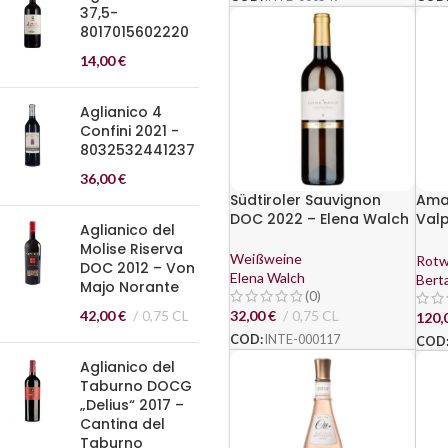
37,5-
8017015602220
14,00
€
Aglianico 4
Confini 2021 -
8032532441237
36,00
€
Südtiroler Sauvignon
Ama
DOC 2022 – Elena Walch
Valp
Aglianico del
DOC 
Molise Riserva
Weißweine
Rotw
DOC 2012 – Von
Elena Walch
Bert
Majo Norante
(0)
42,00
€
0,75 CL
32,00
€
0,75 CL
120,
COD:
INTE-000117
COD
Aglianico del
Taburno DOCG
„Delius“ 2017 –
Cantina del
Taburno