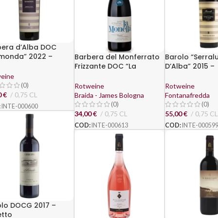
bera d’Alba DOC
imonda” 2022 –
Barbera del Monferrato
Barolo “Serral
tanafredda
Frizzante DOC “La
D’Alba” 2015 –
Monella” 2023 – Braida
Fontanafredd
eine
di Giacomo Bologna
(0)
Rotweine
Rotweine
0
€
0,75 CL
Braida - James Bologna
Fontanafredda
(0)
(0)
:
INTE-000600
34,00
€
0,75 CL
55,00
€
0,75 CL
COD:
INTE-000613
COD:
INTE-00059
olo DOCG 2017 –
etto