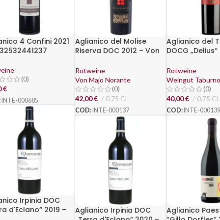
anico 4 Confini 2021
Aglianico del Molise
Aglianico del 
032532441237
Riserva DOC 2012 – Von
DOCG „Delius“ 
Majo Norante
Cantina del T
eine
Rotweine
Rotweine
(0)
Von Majo Norante
Weingut Taburn
0
€
(0)
(0)
42,00
€
0,75 CL
40,00
€
0,75 CL
:
INTE-000685
COD:
INTE-000137
COD:
INTE-00013
anico Irpinia DOC
ra d'Eclano“ 2019 –
Aglianico Irpinia DOC
Aglianico Pae
ntodecimo
„Terra d'Eclano“ 2020 –
“Gillo Dorfles”