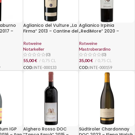
Taburno
Aglianico del Vulture „La
Aglianico Irpinia
2017 –
Firma“ 2013 – Cantine del
„RediMore“ 2020 –
aburno
Notaio
Mastroberardino
Rotweine
Rotweine
o
Notarkeller
Mastroberardino
(0)
(0)
55,00
€
0,75 CL
35,00
€
0,75 CL
9
COD:
INTE-000133
COD:
INTE-000159
stum IGP
Alghero Rosso DOC
Südtiroler Chardonnay
 2016 – San
“Tanca Farrà” 2015 –
DOC 2023 – Elena Walch