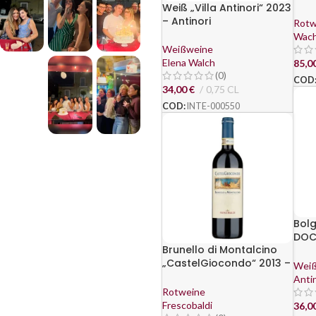
Weiß „Villa Antinori“ 2023
– Antinori
Rotw
Wac
Weißweine
Elena Walch
85,0
(0)
COD
34,00
€
0,75 CL
COD:
INTE-000550
Bolg
DOC
Brunello di Montalcino
Guad
„CastelGiocondo“ 2013 –
Weiß
Frescobaldi
Antin
Rotweine
Frescobaldi
36,0