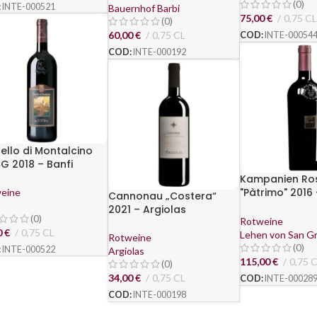
(0)
:
INTE-000521
Bauernhof Barbi
75,00
€
0,75 CL
(0)
60,00
€
0,75 CL
COD:
INTE-00054
COD:
INTE-000192
ello di Montalcino
 2018 – Banfi
Kampanien Ro
"Pàtrimo" 2016 
eine
Cannonau „Costera“
San Gregorio
2021 – Argiolas
(0)
Rotweine
0
€
0,75 CL
Lehen von San G
Rotweine
(0)
:
INTE-000522
Argiolas
115,00
€
0,75 
(0)
34,00
€
0,75 CL
COD:
INTE-00028
COD:
INTE-000198