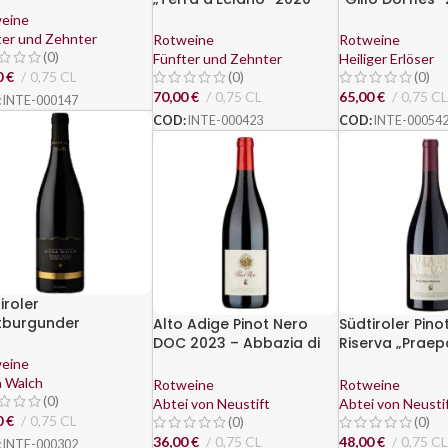
Quintodecimo
Salvatore 1988
eine
ter und Zehnter
Rotweine
Rotweine
(0)
Fünfter und Zehnter
Heiliger Erlöser
0
€
0,75 CL
(0)
(0)
70,00
€
0,75 CL
65,00
€
0,75 CL
:
INTE-000147
COD:
INTE-000423
COD:
INTE-00054
iroler
tburgunder
Alto Adige Pinot Nero
Südtiroler Pino
uburgunder“ 2022 –
DOC 2023 – Abbazia di
Riserva „Praep
na Walch
Novacella
2018 – Kloster 
eine
a Walch
Rotweine
Rotweine
(0)
Abtei von Neustift
Abtei von Neusti
0
€
0,75 CL
(0)
(0)
36,00
€
0,75 CL
48,00
€
0,75 CL
:
INTE-000302