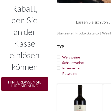
Rabatt,
den Sie
Lassen Sie sich von 
an der
Startseite
|
Produktkatalog
|
Weink
Kasse
TYP
einlösen
Weißweine
Schaumweine
können
Roséweine
Rotweine
HINTERLASSEN SIE
IHRE MEINUNG