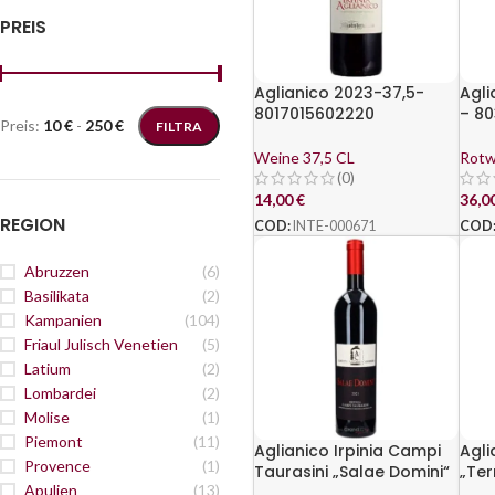
PREIS
Aglianico 2023-37,5-
Agli
8017015602220
– 8
Preis:
10 €
-
250 €
FILTRA
Weine 37,5 CL
Rotw
(0)
14,00
€
36,0
REGION
COD:
INTE-000671
COD
Abruzzen
(6)
Basilikata
(2)
Kampanien
(104)
Friaul Julisch Venetien
(5)
Latium
(2)
Lombardei
(2)
Molise
(1)
Piemont
(11)
Aglianico Irpinia Campi
Agli
Provence
(1)
Taurasini „Salae Domini“
„Ter
Apulien
(13)
2019 – Antonio Caggiano
Qui