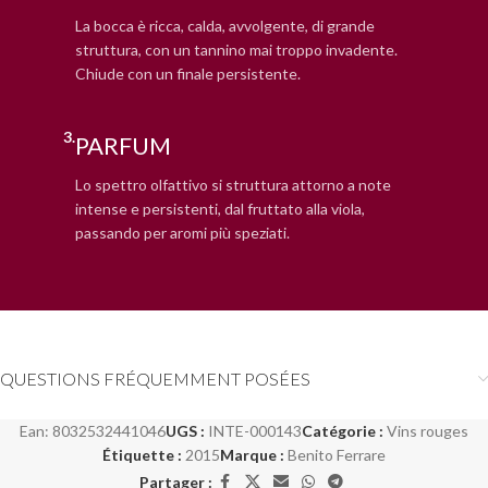
La bocca è ricca, calda, avvolgente, di grande
struttura, con un tannino mai troppo invadente.
Chiude con un finale persistente.
3.
PARFUM
Lo spettro olfattivo si struttura attorno a note
intense e persistenti, dal fruttato alla viola,
passando per aromi più speziati.
QUESTIONS FRÉQUEMMENT POSÉES
Ean:
8032532441046
UGS :
INTE-000143
Catégorie :
Vins rouges
Étiquette :
2015
Marque :
Benito Ferrare
Partager :