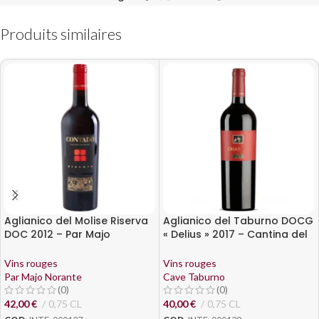
Produits similaires
Aglianico del Molise Riserva
Aglianico del Taburno DOCG
DOC 2012 – Par Majo
« Delius » 2017 – Cantina del
Norante
Taburno
Vins rouges
Vins rouges
Par Majo Norante
Cave Taburno
(0)
(0)
42,00
€
0,75 CL
40,00
€
0,75 CL