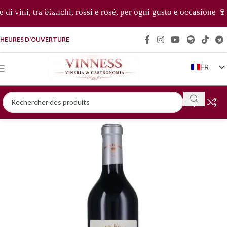
Passer à la navigation
 vini, tra bianchi, rossi e rosé, per ogni gusto e occasione 🍷✨
Passer au contenu principal
HEURES D'OUVERTURE
FR
IT
EN
DE
ZH