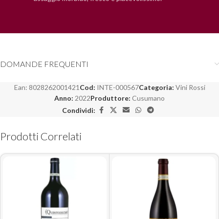
DOMANDE FREQUENTI
Ean:
8028262001421
Cod:
INTE-000567
Categoria:
Vini Rossi
Anno:
2022
Produttore:
Cusumano
Condividi:
Prodotti Correlati