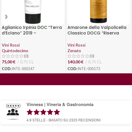
Aglianico Irpinia DOC “Terra
Amarone della Valpolicella
d’Eclano” 2019 –
Classico DOCG “Riserva
Quintodecimo
Sergio Zenato” 2012 –
Zenato
Vini Rossi
Vini Rossi
Quintodecimo
Zenato
(0)
(0)
75,00
€
0,75 CL
140,00
€
0,75 CL
COD:
INTE-000147
COD:
INTE-000173
Vinness | Vineria & Gastronomia
4.9
STELLE - BASATO SU
2323
RECENSIONI