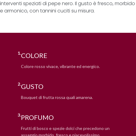
interventi speziati di pepe nero. Il gusto è fresco, morbido
e armonico, con tannini cuciti su misura.
1.
COLORE
Colore rosso vivace, vibrante ed energico.
2.
GUSTO
Bouquet di frutta rossa quali amarena.
3.
PROFUMO
Frutti di bosco e spezie dolci che precedono un
assaggio morbido, fresco e piacevolissimo.