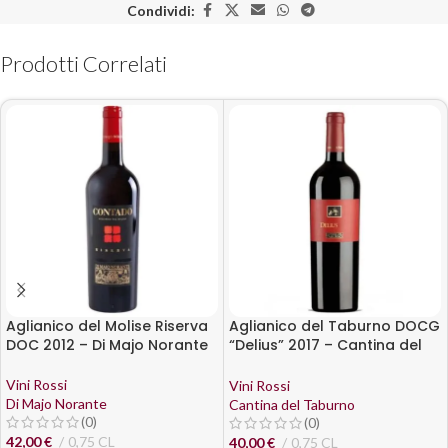
Condividi:
Prodotti Correlati
Aglianico del Molise Riserva
Aglianico del Taburno DOCG
DOC 2012 – Di Majo Norante
“Delius” 2017 – Cantina del
Taburno
Vini Rossi
Vini Rossi
Di Majo Norante
Cantina del Taburno
(0)
(0)
42,00
€
0,75 CL
40,00
€
0,75 CL