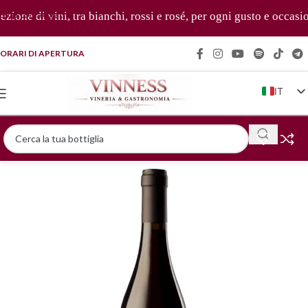
Skip to navigation
ne di vini, tra bianchi, rossi e rosé, per ogni gusto e occasione 
Skip to main content
ORARI DI APERTURA
IT
EN
FR
DE
ZH