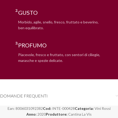
2.
GUSTO
Morbido, agile, snello, fresco, fruttato e beverino,
ben equilibrato.
3.
PROFUMO
Piacevole, fresco e fruttato, con sentori di ciliegie,
marasche e spezie delicate.
DOMANDE FREQUENTI
Ean:
8006031092382
Cod:
INTE-000428
Categoria:
Vini Rossi
Anno:
2020
Produttore:
Cantina La Vis