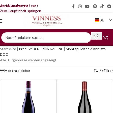
Zur Navigation springen
ÖFFNUNGSZEITEN
Zum Hauptinhalt springen
DE
IT
EN
FR
Startseite
|
Produkt DENOMINAZIONE
|
Montepulciano d'Abruzzo
ZH
DOC
Alle 3 Ergebnisse werden angezeigt
Mostra sidebar
Filter