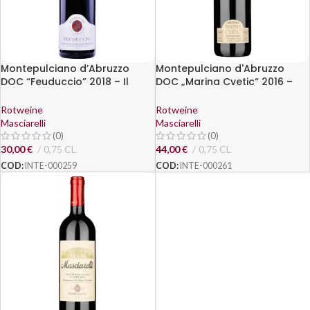
Montepulciano d’Abruzzo
Montepulciano d'Abruzzo
DOC “Feuduccio” 2018 – Il
DOC „Marina Cvetic“ 2016 –
Feuduccio
Masciarelli
Rotweine
Rotweine
Masciarelli
Masciarelli
(0)
(0)
30,00
€
0,75 CL
44,00
€
0,75 CL
COD:
INTE-000259
COD:
INTE-000261