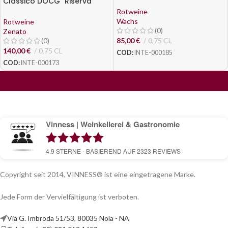
Classico DOCG "Riserva
Sergio Zenato" 2012 - Zenato
Rotweine
Wachs
Rotweine
(0)
Zenato
85,00
€
0,75 CL
(0)
140,00
€
0,75 CL
COD:
INTE-000185
COD:
INTE-000173
Vinness | Weinkellerei & Gastronomie
4.9
STERNE - BASIEREND AUF
2323
REVIEWS
Copyright seit 2014, VINNESS® ist eine eingetragene Marke.
Jede Form der Vervielfältigung ist verboten.
Via G. Imbroda 51/53, 80035 Nola - NA