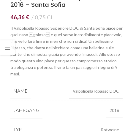
2016 – Santa Sofia
46,36
€
0,75 CL
Il Valpolicella Ripasso Superiore DOC di Santa Sofia piace per
quel naso goloso e quel sorso incredibilmente piacevole,
che ve lo farà finire in men che non si dica! Un bellissimo
Ripasso, che danza nel bicchiere come una ballerina sulle
punte, che dimostra grazia pur avendo i muscoli. Allo stesso
modo questo vino piace per questo compromesso storico
tra eleganza e potenza. Il vino fa un passaggio in legno di 9
mesi.
NAME
Valpolicella Ripasso DOC
JAHRGANG
2016
TYP
Rotweine