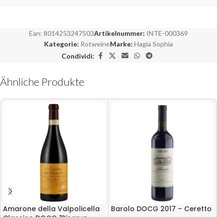
Ean:
8014253247503
Artikelnummer:
INTE-000369
Kategorie:
Rotweine
Marke:
Hagia Sophia
Condividi:
Ähnliche Produkte
Amarone della Valpolicella
Barolo DOCG 2017 – Ceretto