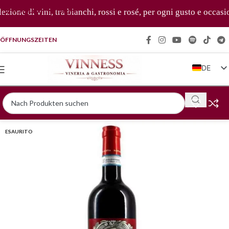
Zur Navigation springen
ione di vini, tra bianchi, rossi e rosé, per ogni gusto e occasion
Zum Hauptinhalt springen
ÖFFNUNGSZEITEN
DE
IT
EN
FR
ESAURITO
ZH