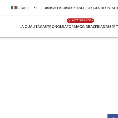
Italiano
ORARI APERTURA
DOMANDE FREQUENTI
CONTATTI
English (UK)
QUALITÀ GARANTITA
Français
LA QUALITÀ
GASTRONOMIA
FORMAGGI
BRACERIA
DESSERT
Deutsch
简体中文