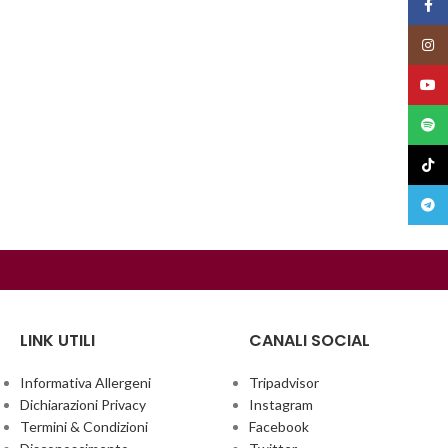
Face
Insta
YouT
Spoti
TikTo
Teleg
LINK UTILI
CANALI SOCIAL
Informativa Allergeni
Tripadvisor
Dichiarazioni Privacy
Instagram
Termini & Condizioni
Facebook