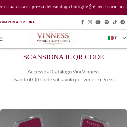
Skip to navigation
 visualizzare i prezzi del catalogo bottiglie 🍾 è necessario acc
Skip to main content
ORARI DI APERTURA
IT
EN
SCANSIONA IL QR CODE
FR
DE
Accesso al Catalogo Vini Vinness
ZH
Usando il QR Code sul tavolo per vedere i Prezzi