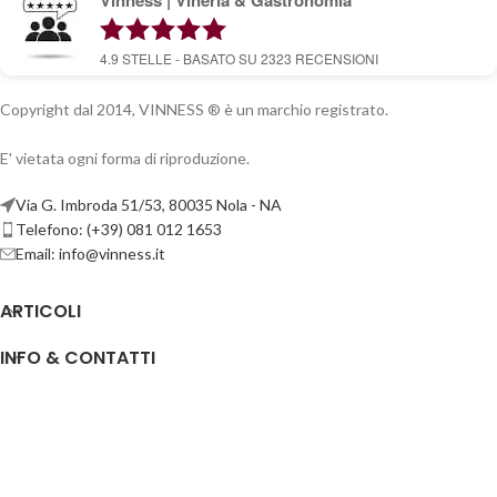
4.9
STELLE - BASATO SU
2323
RECENSIONI
Copyright dal 2014, VINNESS ® è un marchio registrato.
E' vietata ogni forma di riproduzione.
Via G. Imbroda 51/53, 80035 Nola - NA
Telefono: (+39) 081 012 1653
Email:
info@vinness.it
ARTICOLI
INFO & CONTATTI
LINK UTILI
CANALI SOCIAL
VINNESS:
P.IVA 07791121218
| NUMERO REA -
NA 917555