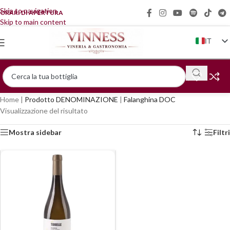
Skip to navigation
ORARI DI APERTURA
Skip to main content
IT
EN
FR
DE
Home
|
Prodotto DENOMINAZIONE
|
Falanghina DOC
ZH
Visualizzazione del risultato
Mostra sidebar
Filtri