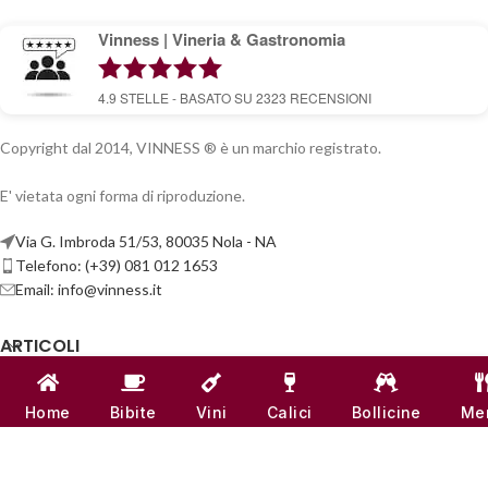
Vinness | Vineria & Gastronomia
4.9
STELLE - BASATO SU
2323
RECENSIONI
Copyright dal 2014, VINNESS ® è un marchio registrato.
E' vietata ogni forma di riproduzione.
Via G. Imbroda 51/53, 80035 Nola - NA
Telefono: (+39) 081 012 1653
Email:
info@vinness.it
ARTICOLI
INFO & CONTATTI
Home
Bibite
Vini
Calici
Bollicine
Me
LINK UTILI
CANALI SOCIAL