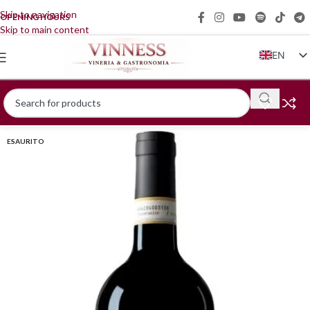
Skip to navigation
OPENING HOURS
Skip to main content
EN
IT
FR
DE
ESAURITO
ZH