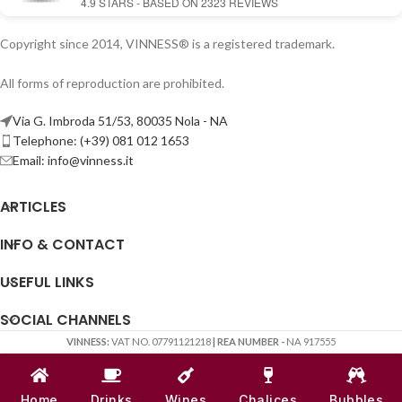
4.9
STARS - BASED ON
2323
REVIEWS
Copyright since 2014, VINNESS® is a registered trademark.
All forms of reproduction are prohibited.
Via G. Imbroda 51/53, 80035 Nola - NA
Telephone: (+39) 081 012 1653
Email:
info@vinness.it
ARTICLES
INFO & CONTACT
USEFUL LINKS
SOCIAL CHANNELS
VINNESS:
VAT NO. 07791121218
| REA NUMBER -
NA 917555
♥
MADE WITH
LOVE
FROM THE TEAM OF
VINNESS
Home
Drinks
Wines
Chalices
Bubbles