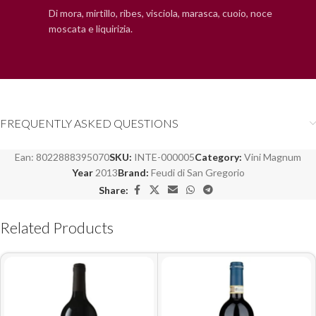
Di mora, mirtillo, ribes, visciola, marasca, cuoio, noce
moscata e liquirizia.
FREQUENTLY ASKED QUESTIONS
Ean:
8022888395070
SKU:
INTE-000005
Category:
Vini Magnum
Year
2013
Brand:
Feudi di San Gregorio
Share:
Related Products