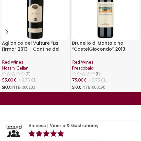
Aglianico del Vulture “La
Brunello di Montalcino
Firma” 2013 – Cantine del
“CastelGiocondo” 2013 –
Notaio
Frescobaldi
Red Wines
Red Wines
Notary Cellar
Frescobaldi
(0)
(0)
55,00
€
0.75 CL
75,00
€
0.75 CL
SKU:
INTE-000133
SKU:
INTE-000190
Vinness | Vineria & Gastronomy