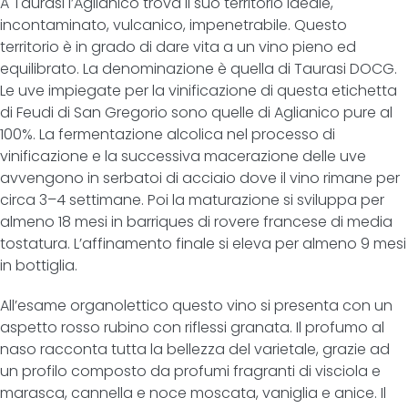
A Taurasi l’Aglianico trova il suo territorio ideale,
incontaminato, vulcanico, impenetrabile. Questo
territorio è in grado di dare vita a un vino pieno ed
equilibrato. La denominazione è quella di Taurasi DOCG.
Le uve impiegate per la vinificazione di questa etichetta
di Feudi di San Gregorio sono quelle di Aglianico pure al
100%. La fermentazione alcolica nel processo di
vinificazione e la successiva macerazione delle uve
avvengono in serbatoi di acciaio dove il vino rimane per
circa 3–4 settimane. Poi la maturazione si sviluppa per
almeno 18 mesi in barriques di rovere francese di media
tostatura. L’affinamento finale si eleva per almeno 9 mesi
in bottiglia.
All’esame organolettico questo vino si presenta con un
aspetto rosso rubino con riflessi granata. Il profumo al
naso racconta tutta la bellezza del varietale, grazie ad
un profilo composto da profumi fragranti di visciola e
marasca, cannella e noce moscata, vaniglia e anice. Il