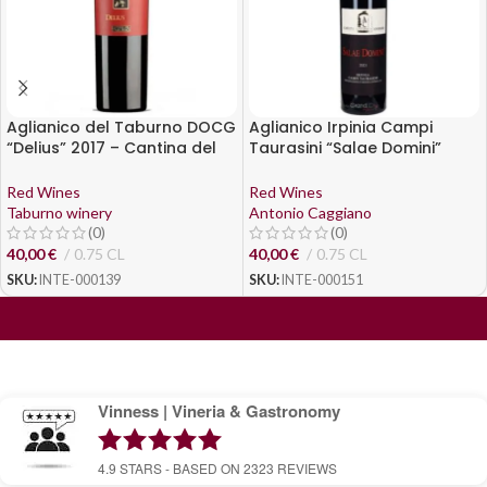
Aglianico del Taburno DOCG
Aglianico Irpinia Campi
“Delius” 2017 – Cantina del
Taurasini “Salae Domini”
Taburno
2019 – Antonio Caggiano
Red Wines
Red Wines
Taburno winery
Antonio Caggiano
(0)
(0)
40,00
€
0.75 CL
40,00
€
0.75 CL
SKU:
INTE-000139
SKU:
INTE-000151
Vinness | Vineria & Gastronomy
4.9
STARS - BASED ON
2323
REVIEWS