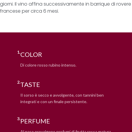
giorni. Il vino affina successivamente in barrique di rovere
francese per circa 6 mesi.
1.
COLOR
Di colore rosso rubino intenso.
2.
TASTE
Il sorso è secco e avvolgente, con tannini ben
integrati e con un finale persistente.
3.
PERFUME
Al naso prevalgono profumi di frutta rossa matura,