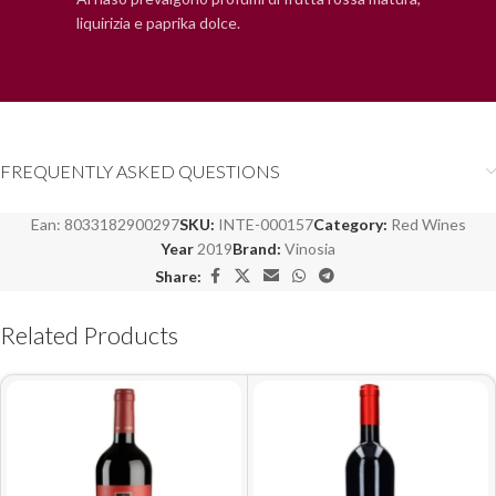
liquirizia e paprika dolce.
FREQUENTLY ASKED QUESTIONS
Ean:
8033182900297
SKU:
INTE-000157
Category:
Red Wines
Year
2019
Brand:
Vinosia
Share:
Related Products