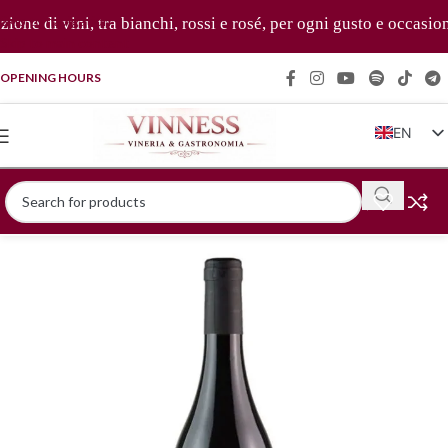
Skip to navigation
ne di vini, tra bianchi, rossi e rosé, per ogni gusto e occasione 
Skip to main content
OPENING HOURS
EN
IT
FR
DE
ZH