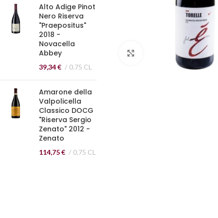
Alto Adige Pinot
Nero Riserva
"Praepositus"
2018 -
Novacella
Abbey
Click to enlarge
39,34
€
0.75 CL
Amarone della
Valpolicella
Classico DOCG
"Riserva Sergio
Zenato" 2012 -
Zenato
114,75
€
0.75 CL