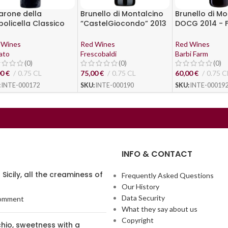
rone della
Brunello di Montalcino
Brunello di Mo
policella Classico
“CastelGiocondo” 2013
DOCG 2014 - F
G 2018 – Zenato
– Frescobaldi
dei Barbi
 Wines
Red Wines
Red Wines
ato
Frescobaldi
Barbi Farm
(0)
(0)
(0)
00
€
0.75 CL
75,00
€
0.75 CL
60,00
€
0.75 C
:
INTE-000172
SKU:
INTE-000190
SKU:
INTE-00019
INFO & CONTACT
f Sicily, all the creaminess of
Frequently Asked Questions
Our History
Data Security
omment
What they say about us
Copyright
hio, sweetness with a