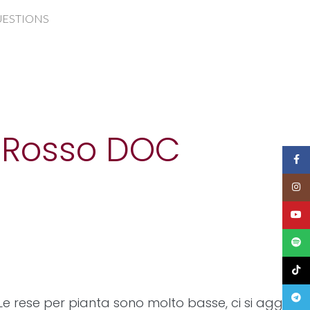
UESTIONS
o Rosso DOC
Face
Insta
YouT
Spoti
TikTo
Teleg
Le rese per pianta sono molto basse, ci si aggira