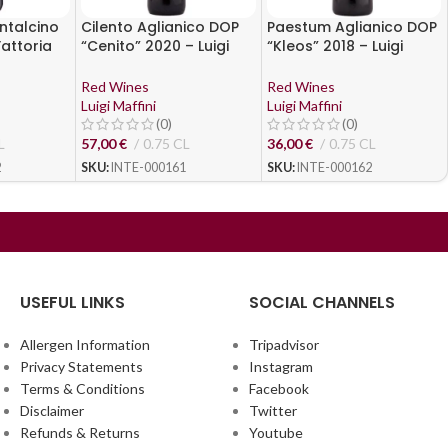
ntalcino
Cilento Aglianico DOP
Paestum Aglianico DOP
attoria
“Cenito” 2020 – Luigi
“Kleos” 2018 – Luigi
Maffini
Maffini
Red Wines
Red Wines
Luigi Maffini
Luigi Maffini
(0)
(0)
L
57,00
€
0.75 CL
36,00
€
0.75 CL
2
SKU:
INTE-000161
SKU:
INTE-000162
USEFUL LINKS
SOCIAL CHANNELS
Allergen Information
Tripadvisor
Privacy Statements
Instagram
Terms & Conditions
Facebook
Disclaimer
Twitter
Refunds & Returns
Youtube