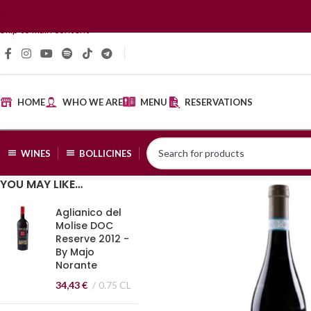
Skip to navigation
Skip to main content
HOME
WHO WE ARE
MENU
RESERVATIONS
WINES
BOLLICINES
YOU MAY LIKE…
Aglianico del
Molise DOC
Reserve 2012 -
By Majo
Norante
34,43
€
0.75 CL