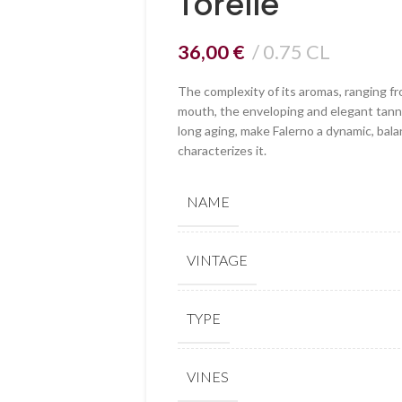
Torelle
36,00
€
0.75 CL
The complexity of its aromas, ranging fro
mouth, the enveloping and elegant tanni
long aging, make Falerno a dynamic, bal
characterizes it.
NAME
VINTAGE
TYPE
VINES