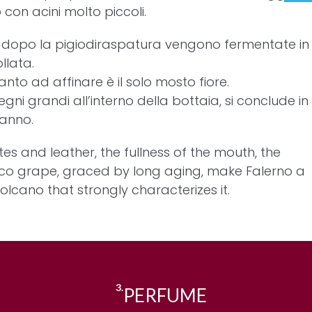
 con acini molto piccoli.
, dopo la pigiodiraspatura vengono fermentate in
llata.
to ad affinare è il solo mosto fiore.
gni grandi all’interno della bottaia, si conclude in
 anno.
tes and leather, the fullness of the mouth, the
nico grape, graced by long aging, make Falerno a
cano that strongly characterizes it.
3.
PERFUME