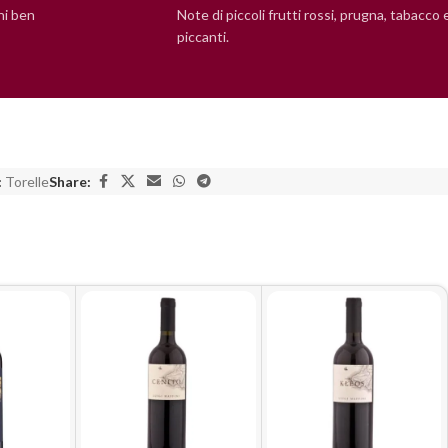
ni ben
Note di piccoli frutti rossi, prugna, tabacco 
piccanti.
:
Torelle
Share: