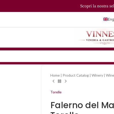
Scopri la nostra selezione d
Eng
Ital
Fra
Deu
简
Home
|
Product Catalog
|
Winery
|
Wine
Torelle
Falerno del M