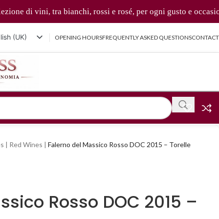
i vini, tra bianchi, rossi e rosé, per ogni gusto e occasione 🍷✨
lish (UK)
OPENING HOURS
FREQUENTLY ASKED QUESTIONS
CONTACT
iano
nçais
tsch
体中文
s
|
Red Wines
|
Falerno del Massico Rosso DOC 2015 – Torelle
assico Rosso DOC 2015 –