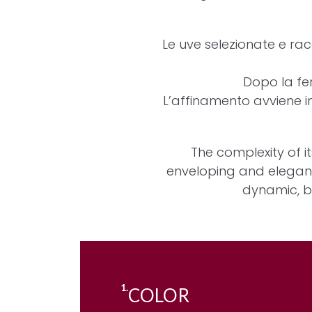
Le uve selezionate e ra
Dopo la fer
L’affinamento avviene in
The complexity of it
enveloping and elegant
dynamic, b
1.
COLOR