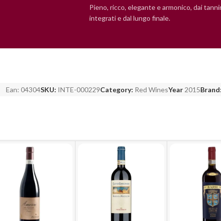
Pieno, ricco, elegante e armonico, dai tanni
integrati e dal lungo finale.
Ean:
04304
SKU:
INTE-000229
Category:
Red Wines
Year
2015
Brand