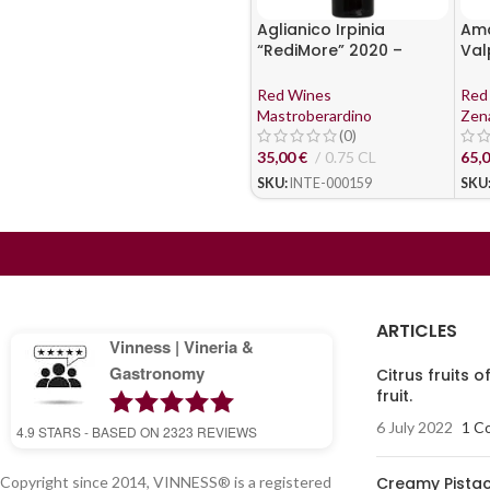
Aglianico Irpinia
Ama
“RediMore” 2020 –
Val
Mastroberardino
DOC
Red Wines
Red
Mastroberardino
Zen
(0)
35,00
€
0.75 CL
65,
SKU:
INTE-000159
SKU
ARTICLES
Vinness | Vineria &
Gastronomy
Citrus fruits o
fruit.
6 July 2022
1 C
4.9
STARS - BASED ON
2323
REVIEWS
Copyright since 2014, VINNESS® is a registered
Creamy Pistac