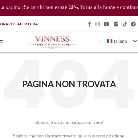
Skip to navigation
 pagina che cerchi non esiste 😅🔍 Torna alla home e continua a
Skip to main content
ORARI DI APERTURA
Italiano
English (UK)
Français
Deutsch
PAGINA NON TROVATA
简体中文
Questo è un po' imbarazzante, vero?
Sembra che non sia stato trovato nulla in questa posizione.