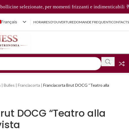
licine selezionate, per momenti frizzanti e indimenticabili 🥂✨
Français
HORAIRES D'OUVERTURE
DOMANDE FREQUENTI
CONTACTS
Italiano
English (UK)
Deutsch
简体中文
a
|
Bulles
|
Franciacorta
|
Franciacorta Brut DOCG “Teatro alla
rut DOCG “Teatro alla
vista