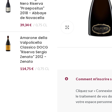
Nero Riserva
"Praepositus"
2018 - Abbaye
de Novacella
39,34
€
0,75 CL
Cliquez pour agrandir
Amarone della
Valpolicella
Classico DOCG
"Riserva Sergio
Zenato" 2012 -
Zenato
114,75
€
0,75 CL
Comment m'inscrire s
Cliquez sur « Connexio
le traitement de vos do
votre espace personnel