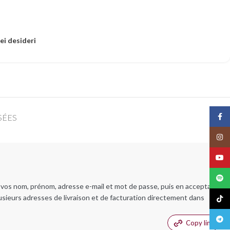
dei desideri
Face
SÉES
Insta
YouT
Spoti
t vos nom, prénom, adresse e-mail et mot de passe, puis en acceptant
usieurs adresses de livraison et de facturation directement dans
TikTo
Teleg
Copy link