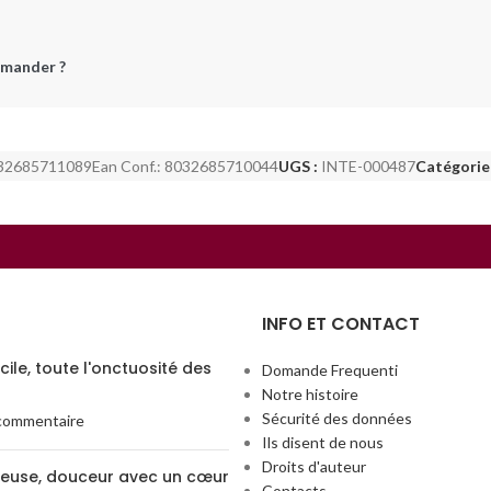
mander ?
32685711089
Ean Conf.:
8032685710044
UGS :
INTE-000487
Catégorie 
INFO ET CONTACT
ile, toute l'onctuosité des
Domande Frequenti
Notre histoire
Sécurité des données
commentaire
Ils disent de nous
Droits d'auteur
euse, douceur avec un cœur
Contacts