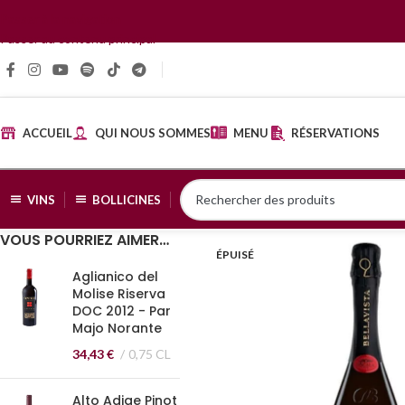
Passer à la navigation
Passer au contenu principal
ACCUEIL
QUI NOUS SOMMES
MENU
RÉSERVATIONS
VINS
BOLLICINES
VOUS POURRIEZ AIMER…
ÉPUISÉ
Aglianico del
Molise Riserva
DOC 2012 - Par
Majo Norante
34,43
€
0,75 CL
Alto Adige Pinot