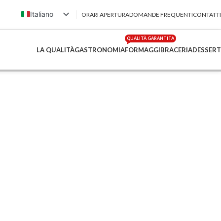
Italiano
ORARI APERTURA
DOMANDE FREQUENTI
CONTATTI
English (UK)
QUALITÀ GARANTITA
Français
LA QUALITÀ
GASTRONOMIA
FORMAGGI
BRACERIA
DESSERT
Deutsch
简体中文