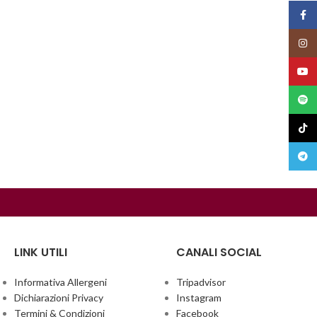
Face
Insta
YouT
Spoti
TikTo
Teleg
LINK UTILI
CANALI SOCIAL
Informativa Allergeni
Tripadvisor
Dichiarazioni Privacy
Instagram
Termini & Condizioni
Facebook