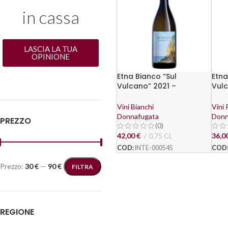
in cassa
LASCIA LA TUA
OPINIONE
Etna Bianco “Sul
Etna
Vulcano” 2021 –
Vulc
Donnafugata
Don
Vini Bianchi
Vini 
Donnafugata
Donn
PREZZO
(0)
42,00
€
0,75 CL
36,0
COD:
INTE-000545
COD
Prezzo:
30 €
—
90 €
FILTRA
REGIONE