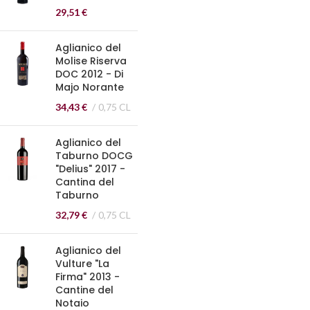
29,51
€
Aglianico del
Molise Riserva
DOC 2012 - Di
Majo Norante
34,43
€
0,75 CL
Aglianico del
Taburno DOCG
"Delius" 2017 -
Cantina del
Taburno
32,79
€
0,75 CL
Aglianico del
Vulture "La
Firma" 2013 -
Cantine del
Notaio