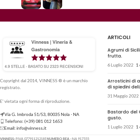
ARTICOLI
Vinness | Vineria &
Gastronomia
Agrumi di Sicil
frutta.
6 Luglio 2022
1
4.9
STELLE - BASATO SU
2323
RECENSIONI
Copyright dal 2014, VINNESS ® è un marchio
Arrosticini di 
di spiedini deli
registrato.
31 Maggio 2022
E' vietata ogni forma di riproduzione.
Bastardo del 
Via G. Imbroda 51/53, 80035 Nola - NA
gusto.
Telefono: (+39) 081 012 1653
1 Luglio 2022
1
Email:
info@vinness.it
VINNESS:
P.IVA 07791121218
| NUMERO REA -
NA 917555