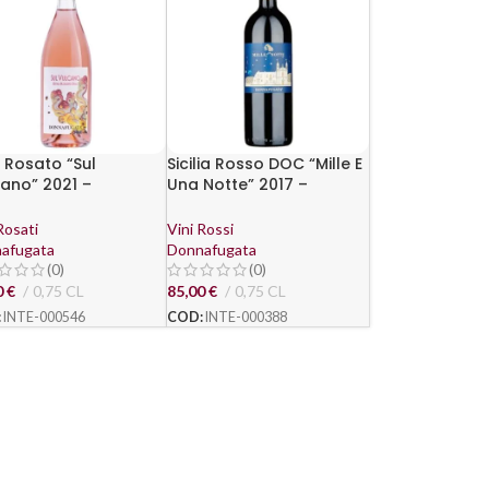
 Rosato “Sul
Sicilia Rosso DOC “Mille E
ano” 2021 –
Una Notte” 2017 –
nafugata
Donnafugata
Rosati
Vini Rossi
afugata
Donnafugata
(0)
(0)
0
€
0,75 CL
85,00
€
0,75 CL
:
INTE-000546
COD:
INTE-000388