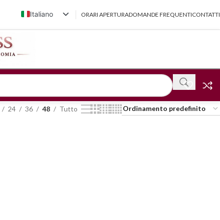
Italiano
ORARI APERTURA
DOMANDE FREQUENTI
CONTATTI
English (UK)
Français
Deutsch
简体中文
24
36
48
Tutto