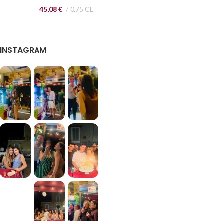
45,08
€
0,75 CL
INSTAGRAM