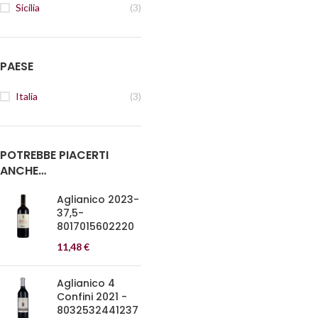
Sicilia
(3)
PAESE
Italia
(3)
POTREBBE PIACERTI
ANCHE…
Aglianico 2023-
37,5-
8017015602220
11,48
€
Aglianico 4
Confini 2021 -
8032532441237