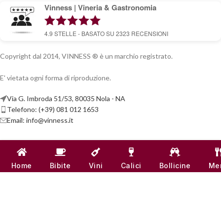
Vinness | Vineria & Gastronomia
4.9
STELLE - BASATO SU
2323
RECENSIONI
Copyright dal 2014, VINNESS ® è un marchio registrato.
E' vietata ogni forma di riproduzione.
Via G. Imbroda 51/53, 80035 Nola - NA
Telefono: (+39) 081 012 1653
Email:
info@vinness.it
ARTICOLI
INFO & CONTATTI
Home
Bibite
Vini
Calici
Bollicine
Me
LINK UTILI
CANALI SOCIAL
VINNESS:
P.IVA 07791121218
| NUMERO REA -
NA 917555