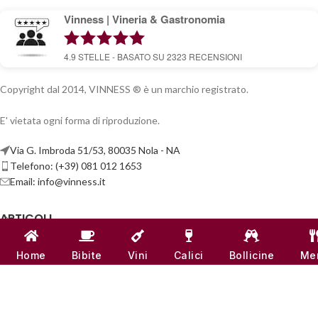
Vinness | Vineria & Gastronomia
4.9
STELLE - BASATO SU
2323
RECENSIONI
Copyright dal 2014, VINNESS ® è un marchio registrato.
E' vietata ogni forma di riproduzione.
Via G. Imbroda 51/53, 80035 Nola - NA
Telefono: (+39) 081 012 1653
Email:
info@vinness.it
ARTICOLI
INFO & CONTATTI
Home
Bibite
Vini
Calici
Bollicine
Me
LINK UTILI
CANALI SOCIAL