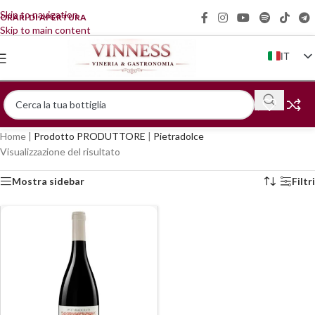
Skip to navigation
ORARI DI APERTURA
Skip to main content
IT
EN
FR
DE
Home
|
Prodotto PRODUTTORE
|
Pietradolce
ZH
Visualizzazione del risultato
Mostra sidebar
Filtri