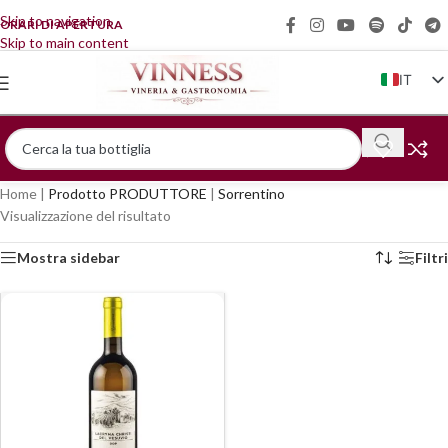
Skip to navigation
ORARI DI APERTURA
Skip to main content
IT
EN
FR
DE
Home
|
Prodotto PRODUTTORE
|
Sorrentino
ZH
Visualizzazione del risultato
Mostra sidebar
Filtri