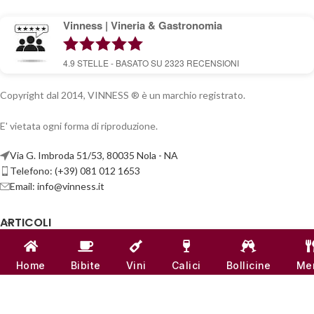
Vinness | Vineria & Gastronomia
4.9
STELLE - BASATO SU
2323
RECENSIONI
Copyright dal 2014, VINNESS ® è un marchio registrato.
E' vietata ogni forma di riproduzione.
Via G. Imbroda 51/53, 80035 Nola - NA
Telefono: (+39) 081 012 1653
Email:
info@vinness.it
ARTICOLI
INFO & CONTATTI
Home
Bibite
Vini
Calici
Bollicine
Me
LINK UTILI
CANALI SOCIAL