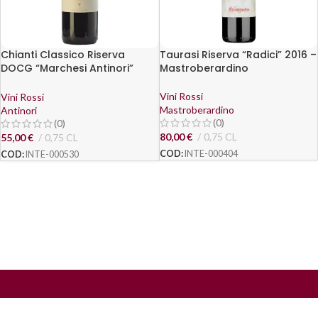
Chianti Classico Riserva
Taurasi Riserva “Radici” 2016 –
DOCG “Marchesi Antinori”
Mastroberardino
2021 – Antinori
Vini Rossi
Vini Rossi
Mastroberardino
Antinori
(0)
(0)
80,00
€
0,75 CL
55,00
€
0,75 CL
COD:
INTE-000404
COD:
INTE-000530