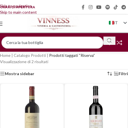
Skip to navigation
ORARI DI APERTURA
Skip to main content
IT
EN
FR
DE
Home
|
Catalogo Prodotti
|
Prodotti taggati “Riserva”
ZH
Visualizzazione di 2 risultati
Mostra sidebar
Filtri