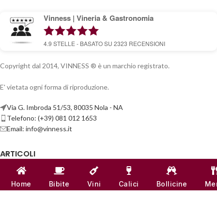
Vinness | Vineria & Gastronomia
4.9
STELLE - BASATO SU
2323
RECENSIONI
Copyright dal 2014, VINNESS ® è un marchio registrato.
E' vietata ogni forma di riproduzione.
Via G. Imbroda 51/53, 80035 Nola - NA
Telefono: (+39) 081 012 1653
Email:
info@vinness.it
ARTICOLI
INFO & CONTATTI
Home
Bibite
Vini
Calici
Bollicine
Me
LINK UTILI
CANALI SOCIAL