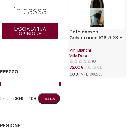
in cassa
LASCIA LA TUA
Catalanesca
OPINIONE
Gelsobianco IGP 2023 –
Villa Dora
Vini Bianchi
Villa Dora
(0)
32,00
€
0,75 CL
PREZZO
COD:
INTE-000569
Prezzo:
30 €
—
40 €
FILTRA
REGIONE