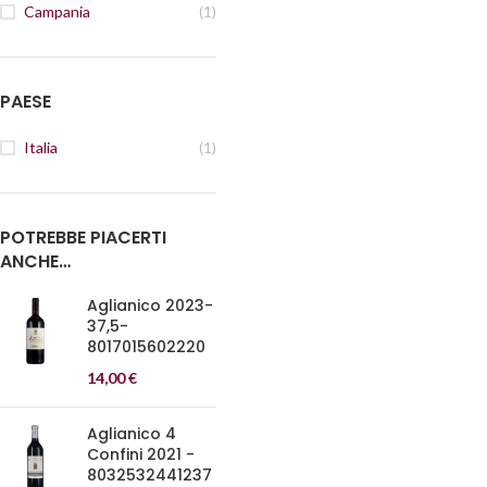
Campania
(1)
PAESE
Italia
(1)
POTREBBE PIACERTI
ANCHE…
Aglianico 2023-
37,5-
8017015602220
14,00
€
Aglianico 4
Confini 2021 -
8032532441237