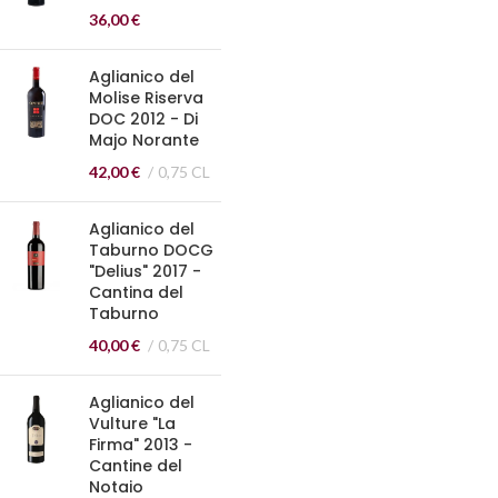
36,00
€
Aglianico del
Molise Riserva
DOC 2012 - Di
Majo Norante
42,00
€
0,75 CL
Aglianico del
Taburno DOCG
"Delius" 2017 -
Cantina del
Taburno
40,00
€
0,75 CL
Aglianico del
Vulture "La
Firma" 2013 -
Cantine del
Notaio