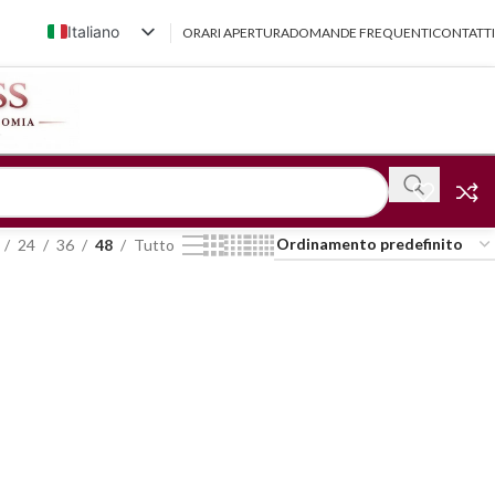
Italiano
ORARI APERTURA
DOMANDE FREQUENTI
CONTATTI
English (UK)
Français
Deutsch
简体中文
24
36
48
Tutto