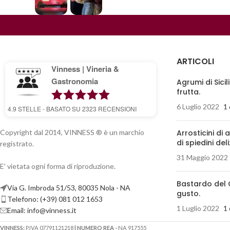
ARTICOLI
Vinness | Vineria &
Gastronomia
Agrumi di Sicil
frutta.
6 Luglio 2022
1
4.9
STELLE - BASATO SU
2323
RECENSIONI
Copyright dal 2014, VINNESS ® è un marchio
Arrosticini di 
di spiedini deli
registrato.
31 Maggio 2022
E' vietata ogni forma di riproduzione.
Bastardo del 
Via G. Imbroda 51/53, 80035 Nola - NA
gusto.
Telefono: (+39) 081 012 1653
1 Luglio 2022
1
Email:
info@vinness.it
VINNESS:
P.IVA 07791121218
| NUMERO REA -
NA 917555