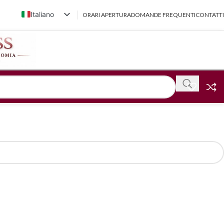
Italiano
ORARI APERTURA
DOMANDE FREQUENTI
CONTATTI
English (UK)
Français
Deutsch
简体中文