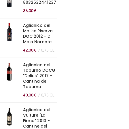
8032532441237
36,00
€
Aglianico del
Molise Riserva
DOC 2012 - Di
Majo Norante
42,00
€
0,75 CL
Aglianico del
Taburno DOCG
"Delius" 2017 -
Cantina del
Taburno
40,00
€
0,75 CL
Aglianico del
Vulture "La
Firma" 2013 -
Cantine del