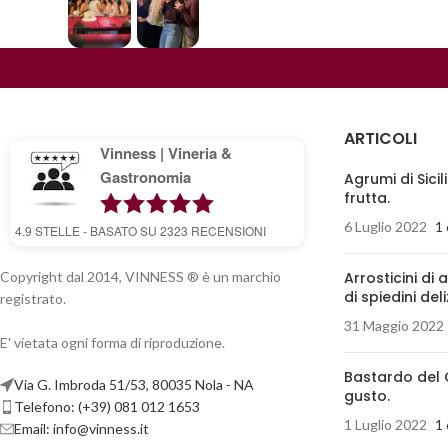
ARTICOLI
Vinness | Vineria &
Gastronomia
Agrumi di Sicil
frutta.
6 Luglio 2022
1
4.9
STELLE - BASATO SU
2323
RECENSIONI
Copyright dal 2014, VINNESS ® è un marchio
Arrosticini di 
di spiedini deli
registrato.
31 Maggio 2022
E' vietata ogni forma di riproduzione.
Bastardo del 
Via G. Imbroda 51/53, 80035 Nola - NA
gusto.
Telefono: (+39) 081 012 1653
1 Luglio 2022
1
Email:
info@vinness.it