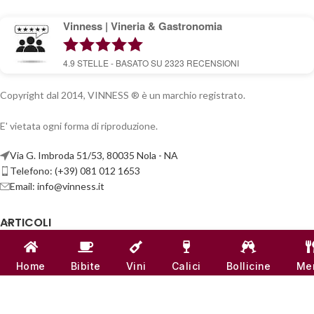
Vinness | Vineria & Gastronomia
4.9
STELLE - BASATO SU
2323
RECENSIONI
Copyright dal 2014, VINNESS ® è un marchio registrato.
E' vietata ogni forma di riproduzione.
Via G. Imbroda 51/53, 80035 Nola - NA
Telefono: (+39) 081 012 1653
Email:
info@vinness.it
ARTICOLI
INFO & CONTATTI
Home
Bibite
Vini
Calici
Bollicine
Me
LINK UTILI
CANALI SOCIAL