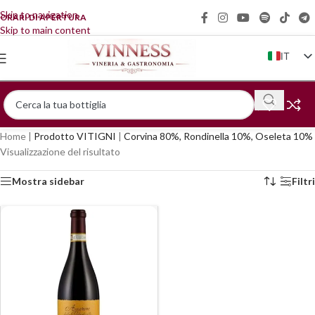
Skip to navigation
ORARI DI APERTURA
Skip to main content
IT
EN
FR
DE
Home
|
Prodotto VITIGNI
|
Corvina 80%, Rondinella 10%, Oseleta 10%
ZH
Visualizzazione del risultato
Mostra sidebar
Filtri