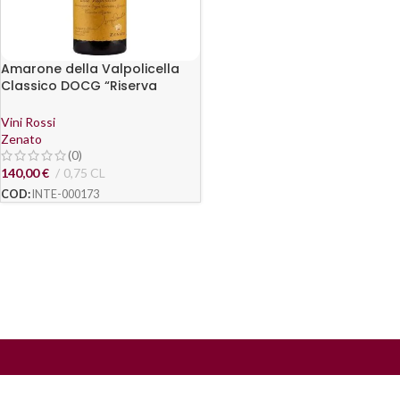
Amarone della Valpolicella
Classico DOCG “Riserva
Sergio Zenato” 2012 – Zenato
Vini Rossi
Zenato
(0)
140,00
€
0,75 CL
COD:
INTE-000173