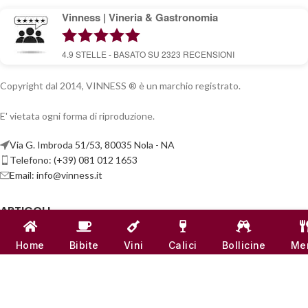
Vinness | Vineria & Gastronomia
4.9
STELLE - BASATO SU
2323
RECENSIONI
Copyright dal 2014, VINNESS ® è un marchio registrato.
E' vietata ogni forma di riproduzione.
Via G. Imbroda 51/53, 80035 Nola - NA
Telefono: (+39) 081 012 1653
Email:
info@vinness.it
ARTICOLI
INFO & CONTATTI
Home
Bibite
Vini
Calici
Bollicine
Me
LINK UTILI
CANALI SOCIAL