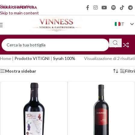
Skip to navigation
ORARI DI APERTURA
Skip to main content
IT
EN
FR
DE
Home
|
Prodotto VITIGNI
|
Syrah 100%
Visualizzazione di 2 risultati
ZH
Mostra sidebar
Filtri