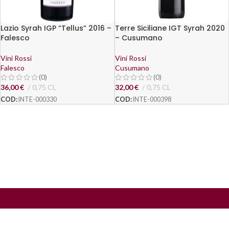
Lazio Syrah IGP “Tellus” 2016 –
Terre Siciliane IGT Syrah 2020
Falesco
– Cusumano
Vini Rossi
Vini Rossi
Falesco
Cusumano
(0)
(0)
36,00
€
0,75 CL
32,00
€
0,75 CL
COD:
INTE-000330
COD:
INTE-000398