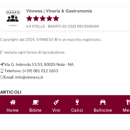
Vinness | Vineria & Gastronomia
4.9
STELLE - BASATO SU
2323
RECENSIONI
Copyright dal 2014, VINNESS ® è un marchio registrato.
E' vietata ogni forma di riproduzione.
Via G. Imbroda 51/53, 80035 Nola - NA
Telefono: (+39) 081 012 1653
Email:
info@vinness.it
ARTICOLI
INFO & CONTATTI
Home
Bibite
Vini
Calici
Bollicine
Me
LINK UTILI
CANALI SOCIAL