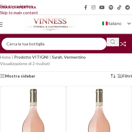
Skip to navigation
ORARI DI APERTURA
Skip to main content
Italiano
English (UK)
Français
Deutsch
Home
|
Prodotto VITIGNI
|
Syrah, Vermentino
简体中文
Visualizzazione di 2 risultati
Mostra sidebar
Filtri