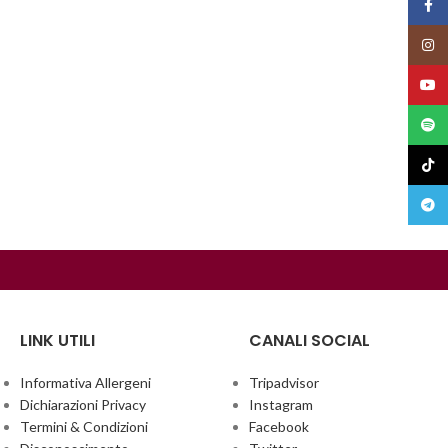
Face
Insta
YouT
Spoti
TikTo
Teleg
LINK UTILI
CANALI SOCIAL
Informativa Allergeni
Tripadvisor
Dichiarazioni Privacy
Instagram
Termini & Condizioni
Facebook