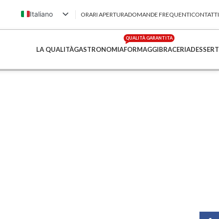
Italiano
ORARI APERTURA
DOMANDE FREQUENTI
CONTATTI
English (UK)
QUALITÀ GARANTITA
Français
LA QUALITÀ
GASTRONOMIA
FORMAGGI
BRACERIA
DESSERT
Deutsch
简体中文