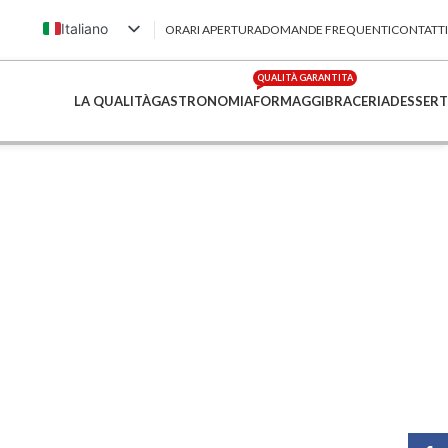
Italiano
ORARI APERTURA
DOMANDE FREQUENTI
CONTATTI
English (UK)
QUALITÀ GARANTITA
Français
LA QUALITÀ
GASTRONOMIA
FORMAGGI
BRACERIA
DESSERT
Deutsch
简体中文