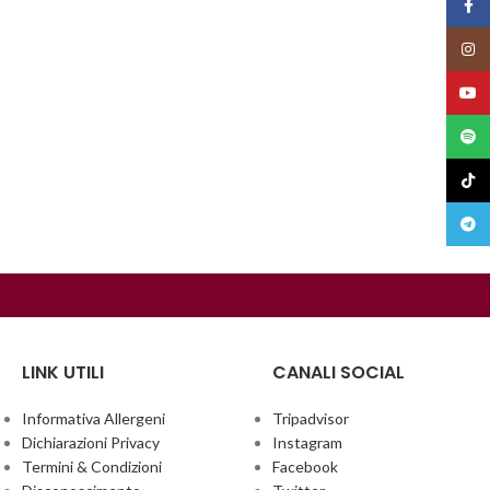
Face
Insta
YouT
Spoti
TikTo
Teleg
LINK UTILI
CANALI SOCIAL
Informativa Allergeni
Tripadvisor
Dichiarazioni Privacy
Instagram
Termini & Condizioni
Facebook