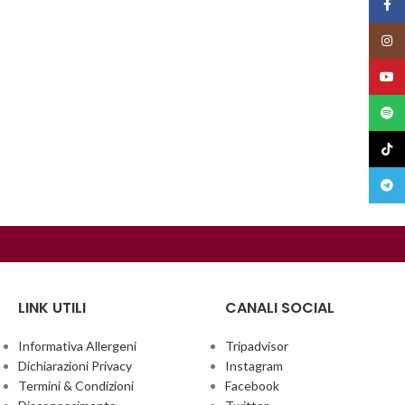
Face
Insta
YouT
Spoti
TikTo
Teleg
LINK UTILI
CANALI SOCIAL
Informativa Allergeni
Tripadvisor
Dichiarazioni Privacy
Instagram
Termini & Condizioni
Facebook