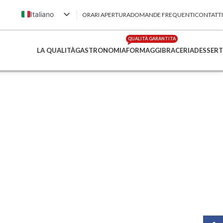
Italiano
ORARI APERTURA
DOMANDE FREQUENTI
CONTATTI
English (UK)
QUALITÀ GARANTITA
Français
LA QUALITÀ
GASTRONOMIA
FORMAGGI
BRACERIA
DESSERT
Deutsch
简体中文