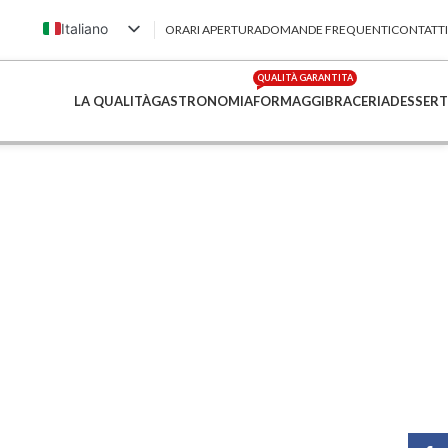
Italiano
ORARI APERTURA
DOMANDE FREQUENTI
CONTATTI
English (UK)
QUALITÀ GARANTITA
Français
LA QUALITÀ
GASTRONOMIA
FORMAGGI
BRACERIA
DESSERT
Deutsch
简体中文