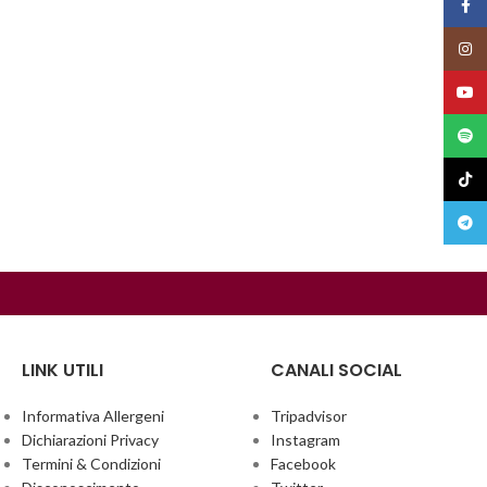
Face
Insta
YouT
Spoti
TikTo
Teleg
LINK UTILI
CANALI SOCIAL
Informativa Allergeni
Tripadvisor
Dichiarazioni Privacy
Instagram
Termini & Condizioni
Facebook