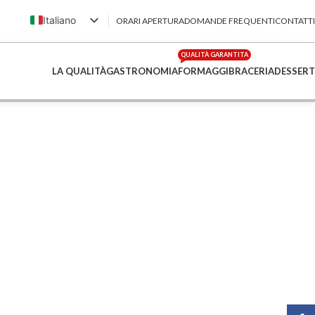
Italiano
ORARI APERTURA
DOMANDE FREQUENTI
CONTATTI
English (UK)
QUALITÀ GARANTITA
Français
LA QUALITÀ
GASTRONOMIA
FORMAGGI
BRACERIA
DESSERT
Deutsch
简体中文