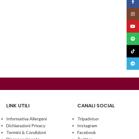
Face
Insta
YouT
Spoti
TikTo
Teleg
LINK UTILI
CANALI SOCIAL
Informativa Allergeni
Tripadvisor
Dichiarazioni Privacy
Instagram
Termini & Condizioni
Facebook