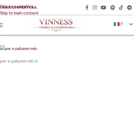
Skip to navigation
ORARI DI APERTURA
Skip to main content
IT
EN
FR
DE
per-e-palumm-min 6
ZH