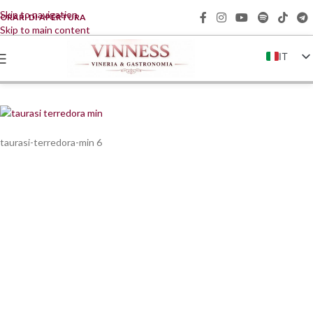
Skip to navigation
ORARI DI APERTURA
Skip to main content
IT
EN
FR
DE
taurasi-terredora-min 6
ZH