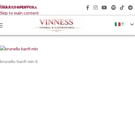
Skip to navigation
ORARI DI APERTURA
Skip to main content
IT
EN
FR
DE
brunello-banfi-min 6
ZH