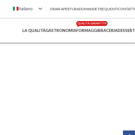
Italiano
ORARI APERTURA
DOMANDE FREQUENTI
CONTATTI
English (UK)
QUALITÀ GARANTITA
Français
LA QUALITÀ
GASTRONOMIA
FORMAGGI
BRACERIA
DESSERT
Deutsch
简体中文