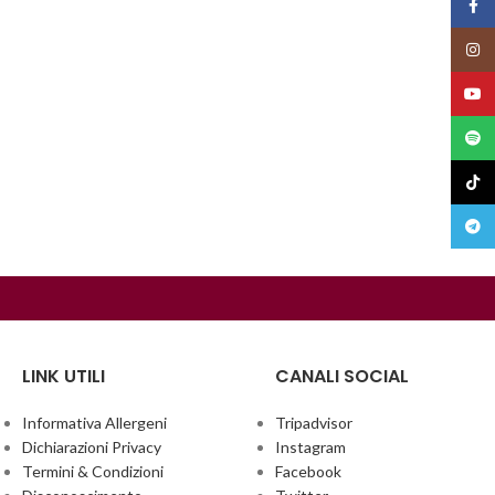
Face
Insta
YouT
Spoti
TikTo
Teleg
LINK UTILI
CANALI SOCIAL
Informativa Allergeni
Tripadvisor
Dichiarazioni Privacy
Instagram
Termini & Condizioni
Facebook