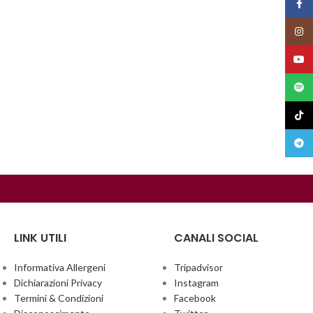
Face
Insta
YouT
Spoti
TikTo
Teleg
LINK UTILI
CANALI SOCIAL
Informativa Allergeni
Tripadvisor
Dichiarazioni Privacy
Instagram
Termini & Condizioni
Facebook