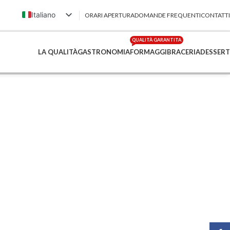
Italiano
ORARI APERTURA
DOMANDE FREQUENTI
CONTATTI
English (UK)
QUALITÀ GARANTITA
Français
LA QUALITÀ
GASTRONOMIA
FORMAGGI
BRACERIA
DESSERT
Deutsch
简体中文