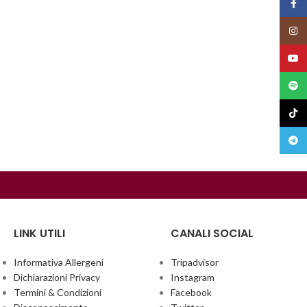
Face
Insta
YouT
Spoti
TikTo
Teleg
LINK UTILI
CANALI SOCIAL
Informativa Allergeni
Tripadvisor
Dichiarazioni Privacy
Instagram
Termini & Condizioni
Facebook