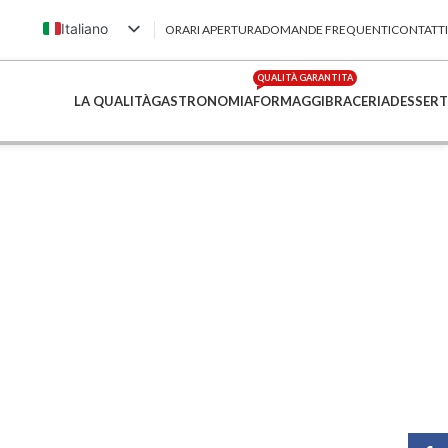
Italiano
ORARI APERTURA
DOMANDE FREQUENTI
CONTATTI
English (UK)
QUALITÀ GARANTITA
Français
LA QUALITÀ
GASTRONOMIA
FORMAGGI
BRACERIA
DESSERT
Deutsch
简体中文