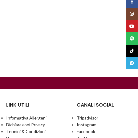
Face
Insta
YouT
Spoti
TikTo
Teleg
LINK UTILI
CANALI SOCIAL
Informativa Allergeni
Tripadvisor
Dichiarazioni Privacy
Instagram
Termini & Condizioni
Facebook