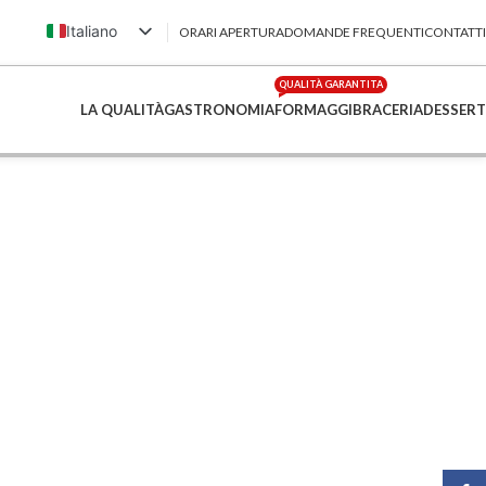
Italiano
ORARI APERTURA
DOMANDE FREQUENTI
CONTATTI
English (UK)
QUALITÀ GARANTITA
Français
LA QUALITÀ
GASTRONOMIA
FORMAGGI
BRACERIA
DESSERT
Deutsch
简体中文