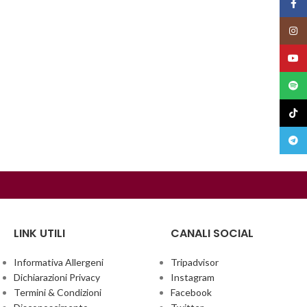
Face
Insta
YouT
Spoti
TikTo
Teleg
LINK UTILI
CANALI SOCIAL
Informativa Allergeni
Tripadvisor
Dichiarazioni Privacy
Instagram
Termini & Condizioni
Facebook