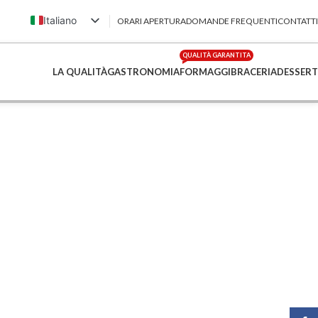
Italiano
ORARI APERTURA
DOMANDE FREQUENTI
CONTATTI
English (UK)
QUALITÀ GARANTITA
Français
LA QUALITÀ
GASTRONOMIA
FORMAGGI
BRACERIA
DESSERT
Deutsch
简体中文