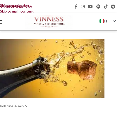
Skip to navigation
ORARI DI APERTURA
Skip to main content
IT
EN
FR
DE
ZH
bollicine-4-min 6