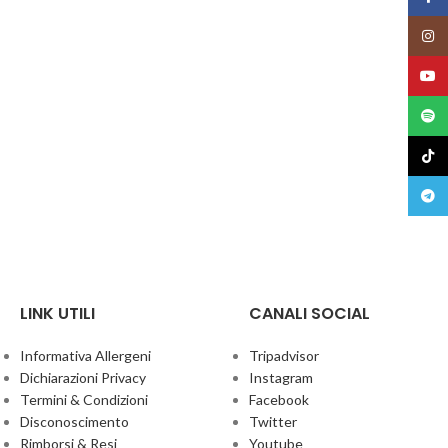
Insta
YouT
Spoti
TikTo
Teleg
LINK UTILI
CANALI SOCIAL
Informativa Allergeni
Tripadvisor
Dichiarazioni Privacy
Instagram
Termini & Condizioni
Facebook
Disconoscimento
Twitter
Rimborsi & Resi
Youtube