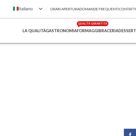
Italiano
ORARI APERTURA
DOMANDE FREQUENTI
CONTATTI
English (UK)
QUALITÀ GARANTITA
Français
LA QUALITÀ
GASTRONOMIA
FORMAGGI
BRACERIA
DESSERT
Deutsch
简体中文
Face